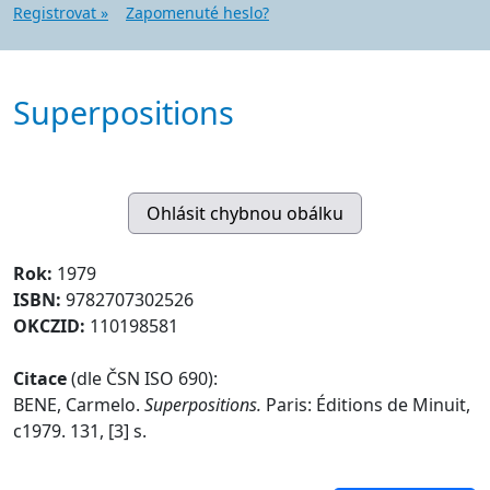
Registrovat »
Zapomenuté heslo?
Superpositions
Rok:
1979
ISBN:
9782707302526
OKCZID:
110198581
Citace
(dle ČSN ISO 690):
BENE, Carmelo.
Superpositions.
Paris: Éditions de Minuit,
c1979. 131, [3] s.