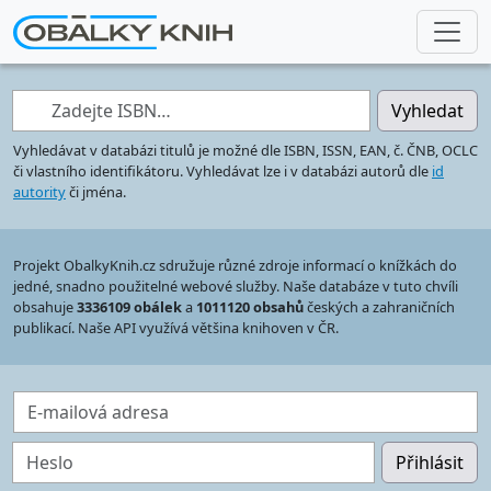
Zadejte ISBN…
Vyhledat
Vyhledávat v databázi titulů je možné dle ISBN, ISSN, EAN, č. ČNB, OCLC
či vlastního identifikátoru. Vyhledávat lze i v databázi autorů dle
id
autority
či jména.
Projekt ObalkyKnih.cz sdružuje různé zdroje informací o knížkách do
jedné, snadno použitelné webové služby. Naše databáze v tuto chvíli
obsahuje
3336109 obálek
a
1011120 obsahů
českých a zahraničních
publikací. Naše API využívá většina knihoven v ČR.
E-mailová adresa
Heslo
Přihlásit