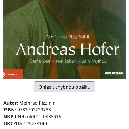
Autor:
Meinrad Pizzinini
ISBN:
9783702229733
NKP-CNB:
old012-0435915
OKCZID:
129478140