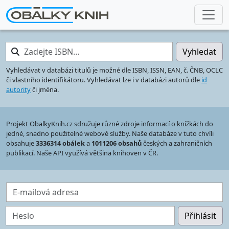
Zadejte ISBN…
Vyhledat
Vyhledávat v databázi titulů je možné dle ISBN, ISSN, EAN, č. ČNB, OCLC
či vlastního identifikátoru. Vyhledávat lze i v databázi autorů dle
id
autority
či jména.
Projekt ObalkyKnih.cz sdružuje různé zdroje informací o knížkách do
jedné, snadno použitelné webové služby. Naše databáze v tuto chvíli
obsahuje
3336314 obálek
a
1011206 obsahů
českých a zahraničních
publikací. Naše API využívá většina knihoven v ČR.
E-mailová adresa
Heslo
Přihlásit