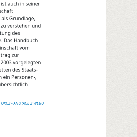
st auch in seiner
schaft
g als Grundlage,
 zu verstehen und
utung des
re. Das Handbuch
inschaft vom
itrag zur
t 2003 vorgelegten
etten des Staats-
h ein Personen-,
bersichtlich
:
OKCZ - ANOTACE Z WEBU