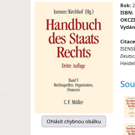
Rok:
2
ISBN:
OKCZ
Vydán
Citace
ISENSE
Deutsc
Heidel
Souv