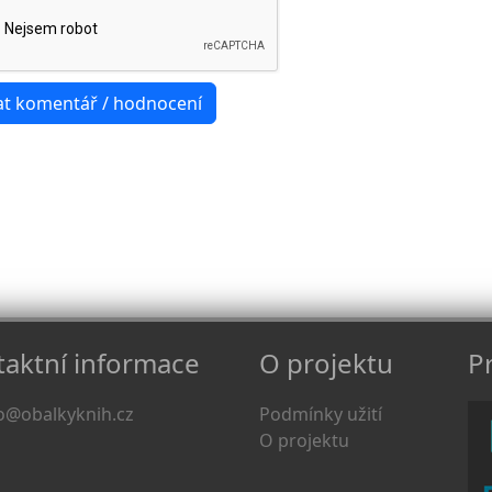
aktní informace
O projektu
Pr
o@obalkyknih.cz
Podmínky užití
O projektu