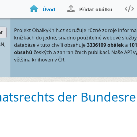
Úvod
Přidat obálku
Projekt ObalkyKnih.cz sdružuje různé zdroje informa
at
knížkách do jedné, snadno použitelné webové služby
BN,
databáze v tuto chvíli obsahuje
3336109 obálek
a
10
obsahů
českých a zahraničních publikací. Naše API v
většina knihoven v ČR.
atsrechts der Bundesre