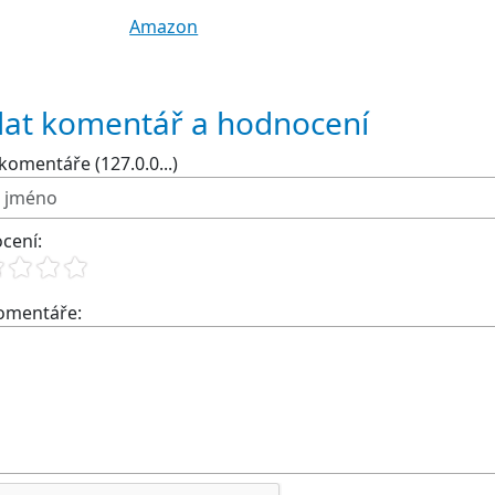
Amazon
dat komentář a hodnocení
komentáře (127.0.0...)
cení:
komentáře: