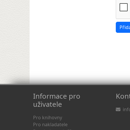
Informace pro
Kont
uživatele
inf
Pro knihovny
Pro nakladatele