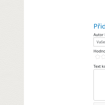
Při
Autor 
Hodno
Text 