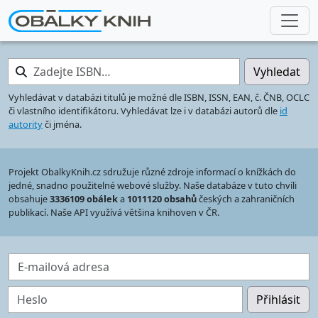
Zadejte ISBN…
Vyhledat
Vyhledávat v databázi titulů je možné dle ISBN, ISSN, EAN, č. ČNB, OCLC
či vlastního identifikátoru. Vyhledávat lze i v databázi autorů dle
id
autority
či jména.
Projekt ObalkyKnih.cz sdružuje různé zdroje informací o knížkách do
jedné, snadno použitelné webové služby. Naše databáze v tuto chvíli
obsahuje
3336109 obálek
a
1011120 obsahů
českých a zahraničních
publikací. Naše API využívá většina knihoven v ČR.
E-mailová adresa
Heslo
Přihlásit