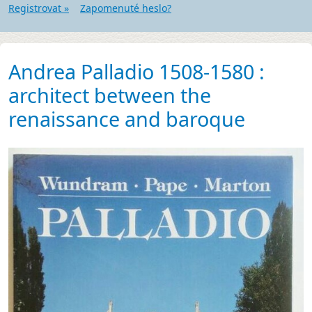
Registrovat »
Zapomenuté heslo?
Andrea Palladio 1508-1580 :
architect between the
renaissance and baroque