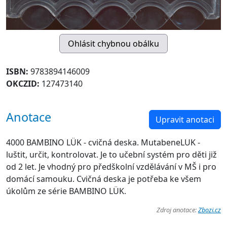
ISBN:
9783894146009
OKCZID:
127473140
Anotace
Upravit anotaci
4000 BAMBINO LÜK - cvičná deska. MutabeneLUK -
luštit, určit, kontrolovat. Je to učební systém pro děti již
od 2 let. Je vhodný pro předškolní vzdělávání v MŠ i pro
domácí samouku. Cvičná deska je potřeba ke všem
úkolům ze série BAMBINO LÜK.
Zdroj anotace:
Zbozi.cz