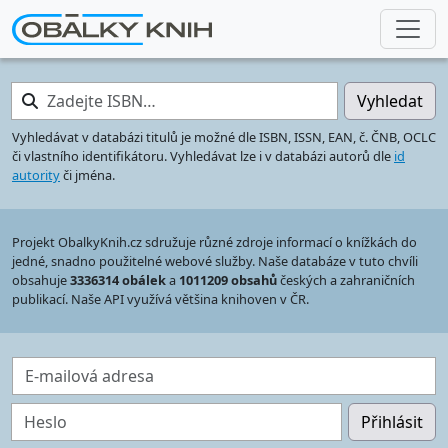
Zadejte ISBN…
Vyhledat
Vyhledávat v databázi titulů je možné dle ISBN, ISSN, EAN, č. ČNB, OCLC
či vlastního identifikátoru. Vyhledávat lze i v databázi autorů dle
id
autority
či jména.
Projekt ObalkyKnih.cz sdružuje různé zdroje informací o knížkách do
jedné, snadno použitelné webové služby. Naše databáze v tuto chvíli
obsahuje
3336314 obálek
a
1011209 obsahů
českých a zahraničních
publikací. Naše API využívá většina knihoven v ČR.
E-mailová adresa
Heslo
Přihlásit