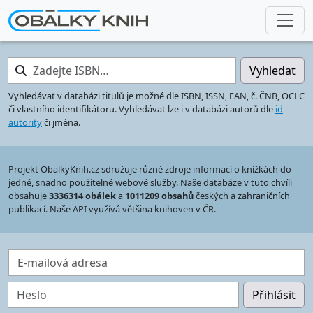
Zadejte ISBN…
Vyhledat
Vyhledávat v databázi titulů je možné dle ISBN, ISSN, EAN, č. ČNB, OCLC
či vlastního identifikátoru. Vyhledávat lze i v databázi autorů dle
id
autority
či jména.
Projekt ObalkyKnih.cz sdružuje různé zdroje informací o knížkách do
jedné, snadno použitelné webové služby. Naše databáze v tuto chvíli
obsahuje
3336314 obálek
a
1011209 obsahů
českých a zahraničních
publikací. Naše API využívá většina knihoven v ČR.
E-mailová adresa
Heslo
Přihlásit