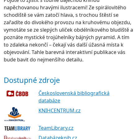
napěchovanou hravými ilustracemi! Ze spirálovitého
schodiště se vám zatočí hlava, s trochou štěstí se
zařadíte do divokého provozu na kruhovému objezdu,
vymotáte se ze slepých uliček obdélníkového bludiště a
poznáte mystické trojúhelníky bájných pyramid. A tím
to zdaleka nekončí – čekají vás další úžasná místa k
objevování. Tahle barevná interaktivní publikace vás
bude bavit do nejmenšího detailu.
Dostupné zdroje
Československá bibliografická
databáze
KNIHCENTRUM.cz
TeamLibrary.cz
Databázeknih.cz