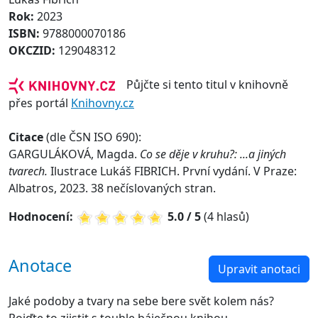
Rok:
2023
ISBN:
9788000070186
OKCZID:
129048312
Půjčte si tento titul v knihovně
přes portál
Knihovny.cz
Citace
(dle ČSN ISO 690):
GARGULÁKOVÁ, Magda.
Co se děje v kruhu?: ...a jiných
tvarech.
Ilustrace Lukáš FIBRICH. První vydání. V Praze:
Albatros, 2023. 38 nečíslovaných stran.
Hodnocení:
5.0 / 5
(4 hlasů)
Anotace
Upravit anotaci
Jaké podoby a tvary na sebe bere svět kolem nás?
Pojďte to zjistit s touhle báječnou knihou