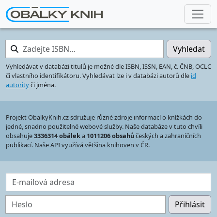
Zadejte ISBN…
Vyhledat
Vyhledávat v databázi titulů je možné dle ISBN, ISSN, EAN, č. ČNB, OCLC
či vlastního identifikátoru. Vyhledávat lze i v databázi autorů dle
id
autority
či jména.
Projekt ObalkyKnih.cz sdružuje různé zdroje informací o knížkách do
jedné, snadno použitelné webové služby. Naše databáze v tuto chvíli
obsahuje
3336314 obálek
a
1011206 obsahů
českých a zahraničních
publikací. Naše API využívá většina knihoven v ČR.
E-mailová adresa
Heslo
Přihlásit