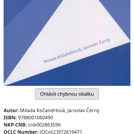
Autor:
Milada Kočandrlová, Jaroslav Černý
ISBN:
9788001060490
NKP-CNB:
cnb002863596
OCLC Number:
(OCoLC)972616471