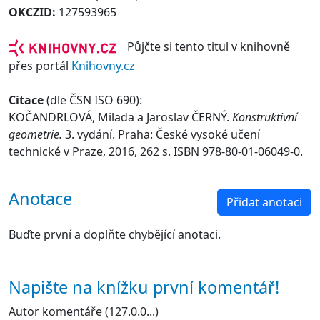
OKCZID:
127593965
Půjčte si tento titul v knihovně
přes portál
Knihovny.cz
Citace
(dle ČSN ISO 690):
KOČANDRLOVÁ, Milada a Jaroslav ČERNÝ.
Konstruktivní
geometrie.
3. vydání. Praha: České vysoké učení
technické v Praze, 2016, 262 s. ISBN 978-80-01-06049-0.
Anotace
Přidat anotaci
Buďte první a doplňte chybějící anotaci.
Napište na knížku první komentář!
Autor komentáře (127.0.0...)