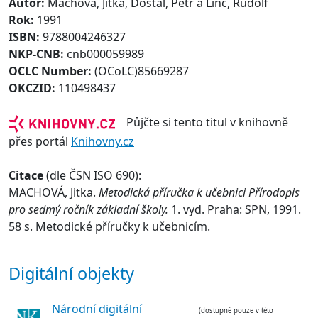
Autor:
Machová, Jitka, Dostál, Petr a Linc, Rudolf
Rok:
1991
ISBN:
9788004246327
NKP-CNB:
cnb000059989
OCLC Number:
(OCoLC)85669287
OKCZID:
110498437
Půjčte si tento titul v knihovně
přes portál
Knihovny.cz
Citace
(dle ČSN ISO 690):
MACHOVÁ, Jitka.
Metodická příručka k učebnici Přírodopis
pro sedmý ročník základní školy.
1. vyd. Praha: SPN, 1991.
58 s. Metodické příručky k učebnicím.
Digitální objekty
Národní digitální
(dostupné pouze v této