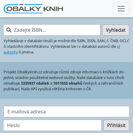
Zadejte ISBN…
Vyhledat
Vyhledávat v databázi titulů je možné dle ISBN, ISSN, EAN, č. ČNB, OCLC
či vlastního identifikátoru. Vyhledávat lze i v databázi autorů dle
id
autority
či jména.
Projekt ObalkyKnih.cz sdružuje různé zdroje informací o knížkách do
jedné, snadno použitelné webové služby. Naše databáze v tuto chvíli
obsahuje
3335937 obálek
a
1011033 obsahů
českých a zahraničních
publikací. Naše API využívá většina knihoven v ČR.
E-mailová adresa
Heslo
Přihlásit