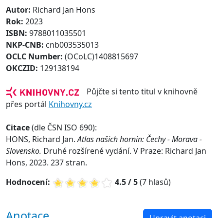
Autor:
Richard Jan Hons
Rok:
2023
ISBN:
9788011035501
NKP-CNB:
cnb003535013
OCLC Number:
(OCoLC)1408815697
OKCZID:
129138194
Půjčte si tento titul v knihovně
přes portál
Knihovny.cz
Citace
(dle ČSN ISO 690):
HONS, Richard Jan.
Atlas našich hornin: Čechy - Morava -
Slovensko.
Druhé rozšírené vydání. V Praze: Richard Jan
Hons, 2023. 237 stran.
Hodnocení:
4.5 / 5
(7 hlasů)
Anotace
Upravit anotaci