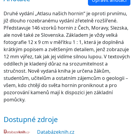
Druhé vydání „Atlasu našich hornin“ je oproti prvnímu,
již dlouho rozebranému vydání zřetelně rozšířené.
Představuje 146 vzorků hornin z Čech, Moravy, Slezska,
ale nově také ze Slovenska. Základem je vždy velká
fotografie 12 x 9 cm v měřítku 1 : 1, která je doplněná
krátkým popisem a zvětšeným detailem, jenž zobrazuje
12 mm výřez, tak jak jej vidíme silnou lupou. V textových
oddílech je kladený důraz na srozumitelnost a
stručnost. Nově vydaná kniha je určena žákům,
studentům, učitelům a ostatním zájemcům o geologii –
všem, kdo chtějí do světa hornin proniknout a pro
pozorování kamenů mají k dispozici jen základní
pomůcky.
Dostupné zdroje
Databázeknih.cz