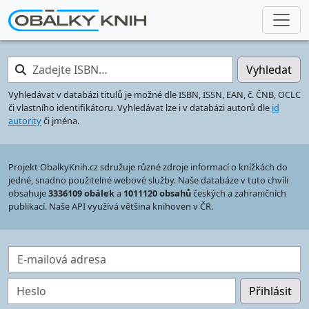
Zadejte ISBN…
Vyhledat
Vyhledávat v databázi titulů je možné dle ISBN, ISSN, EAN, č. ČNB, OCLC
či vlastního identifikátoru. Vyhledávat lze i v databázi autorů dle
id
autority
či jména.
Projekt ObalkyKnih.cz sdružuje různé zdroje informací o knížkách do
jedné, snadno použitelné webové služby. Naše databáze v tuto chvíli
obsahuje
3336109 obálek
a
1011120 obsahů
českých a zahraničních
publikací. Naše API využívá většina knihoven v ČR.
E-mailová adresa
Heslo
Přihlásit