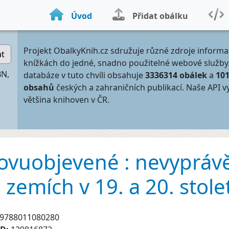
Úvod
Přidat obálku
Projekt ObalkyKnih.cz sdružuje různé zdroje informa
at
knížkách do jedné, snadno použitelné webové služby
BN,
databáze v tuto chvíli obsahuje
3336314 obálek
a
10
obsahů
českých a zahraničních publikací. Naše API v
většina knihoven v ČR.
vuobjevené : nevypráv
zemích v 19. a 20. stolet
9788011080280