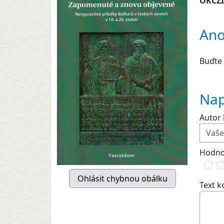
OKCZ
Ano
Buďte 
Nap
Autor 
Hodno
Text 