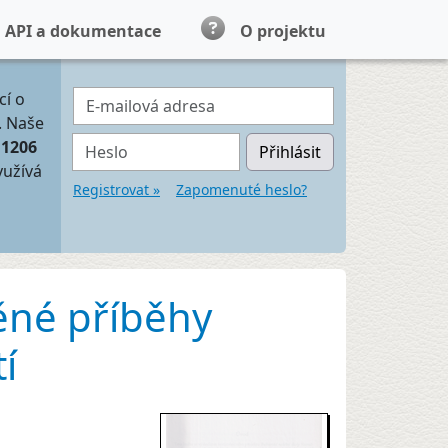
API a dokumentace
O projektu
E-mailová adresa
cí o
. Naše
Heslo
11206
Přihlásit
yužívá
Registrovat »
Zapomenuté heslo?
ěné příběhy
í