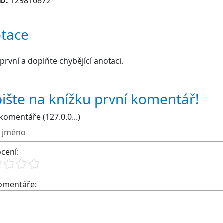
ID:
129816872
tace
první a doplňte chybějící anotaci.
ište na knížku první komentář!
komentáře (127.0.0...)
cení:
komentáře: