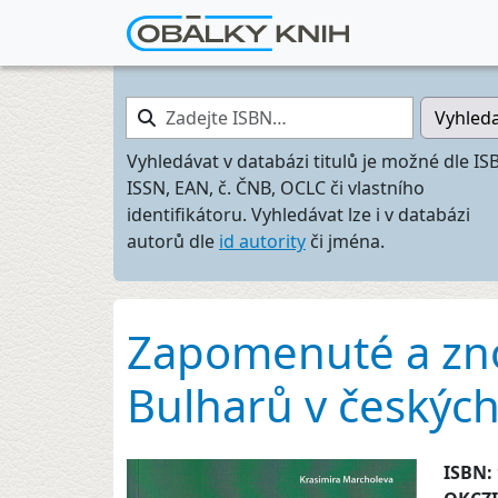
Zadejte ISBN…
Vyhled
Vyhledávat v databázi titulů je možné dle IS
ISSN, EAN, č. ČNB, OCLC či vlastního
identifikátoru. Vyhledávat lze i v databázi
autorů dle
id autority
či jména.
Zapomenuté a zno
Bulharů v českých 
ISBN: