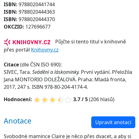
ISBN:
9788020441744
ISBN:
9788020444363
ISBN:
9788020444370
OKCZID:
127696677
Půjčte si tento titul v knihovně
přes portál
Knihovny.cz
Citace
(dle ČSN ISO 690):
SIVEC, Tara.
Svádění a láskominky.
První vydání. Přeložila
Jana MONTORIO DOLEŽALOVÁ. Praha: Mladá fronta,
2017, 247 s. ISBN 978-80-204-4174-4.
Hodnocení:
3.7 / 5
(206 hlasů)
Anotace
Upravit anotaci
Svobodné mamince Claire je něco přes dvacet, a aby si