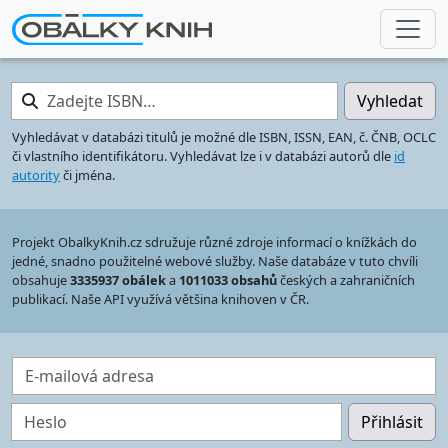
Zadejte ISBN…
Vyhledat
Vyhledávat v databázi titulů je možné dle ISBN, ISSN, EAN, č. ČNB, OCLC
či vlastního identifikátoru. Vyhledávat lze i v databázi autorů dle
id
autority
či jména.
Projekt ObalkyKnih.cz sdružuje různé zdroje informací o knížkách do
jedné, snadno použitelné webové služby. Naše databáze v tuto chvíli
obsahuje
3335937 obálek
a
1011033 obsahů
českých a zahraničních
publikací. Naše API využívá většina knihoven v ČR.
E-mailová adresa
Heslo
Přihlásit