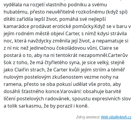
vydělala na rozjetí vlastního podniku a svému
hubatému, přesto neuvěřitelně rozkošnému (když spí)
dítěti zařídila lepší život, pomáhá své nejlepší
kamarádce prodávat erotické pomůcky.Když se v baru v
jejím rodném městě objeví Carter, s nímž kdysi strávila
noc, která navždycky změnila její život, a nepamatuje si
z ní nic než jedinečnou čokoládovou vůni, Claire se
postará o to, aby na ni tentokrát nezapomněl.Carterův
šok z toho, že má čtyřletého syna, je sice velký, stejně
jako Claiřin strach, že Carter kvůli jejím striím a téměř
nulovým postelovým zkušenostem vezme nohy na
ramena, přesto se oba pokusí udělat vše proto, aby
dosáhli šťastného konce.Varování: obsahuje barvité
líčení postelových radovánek, spoustu expresivních slov
a tolik sarkasmu, že by porazil i koně.
Zdroj anotace:
Web obalkyknih.cz