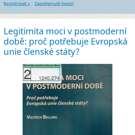
Registrovat »
Zapomenuté heslo?
Legitimita moci v postmoderní
době: proč potřebuje Evropská
unie členské státy?