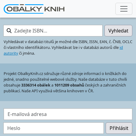
Zadejte ISBN…
Vyhledat
Vyhledávat v databázi titulů je možné dle ISBN, ISSN, EAN, č. ČNB, OCLC
či vlastního identifikátoru. Vyhledávat lze i v databázi autorů dle
id
autority
či jména.
Projekt ObalkyKnih.cz sdružuje různé zdroje informací o knížkách do
jedné, snadno použitelné webové služby. Naše databáze v tuto chvíli
obsahuje
3336314 obálek
a
1011209 obsahů
českých a zahraničních
publikací. Naše API využívá většina knihoven v ČR.
E-mailová adresa
Heslo
Přihlásit