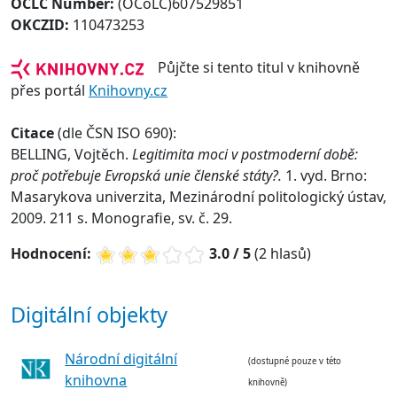
OCLC Number:
(OCoLC)607529851
OKCZID:
110473253
Půjčte si tento titul v knihovně
přes portál
Knihovny.cz
Citace
(dle ČSN ISO 690):
BELLING, Vojtěch.
Legitimita moci v postmoderní době:
proč potřebuje Evropská unie členské státy?.
1. vyd. Brno:
Masarykova univerzita, Mezinárodní politologický ústav,
2009. 211 s. Monografie, sv. č. 29.
Hodnocení:
3.0 / 5
(2 hlasů)
Digitální objekty
Národní digitální
(dostupné pouze v této
knihovna
knihovně)