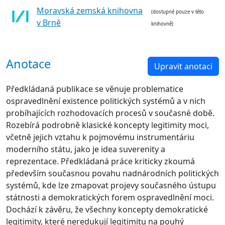
Moravská zemská knihovna
(dostupné pouze v této
v Brně
knihovně)
Anotace
Upravit anotaci
Předkládaná publikace se věnuje problematice
ospravedlnění existence politických systémů a v nich
probíhajících rozhodovacích procesů v současné době.
Rozebírá podrobně klasické koncepty legitimity moci,
včetně jejich vztahu k pojmovému instrumentáriu
moderního státu, jako je idea suverenity a
reprezentace. Předkládaná práce kriticky zkoumá
především současnou povahu nadnárodních politických
systémů, kde lze zmapovat projevy současného ústupu
státnosti a demokratických forem ospravedlnění moci.
Dochází k závěru, že všechny koncepty demokratické
legitimity, které neredukují legitimitu na pouhý