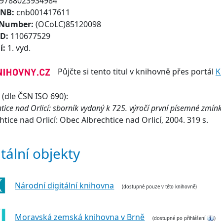
9788023934984
CNB:
cnb001417611
 Number:
(OCoLC)85120098
ID:
110677529
í:
1. vyd.
Půjčte si tento titul v knihovně přes portál
K
(dle ČSN ISO 690):
tice nad Orlicí: sborník vydaný k 725. výročí první písemné zmín
htice nad Orlicí: Obec Albrechtice nad Orlicí, 2004. 319 s.
itální objekty
Národní digitální knihovna
(dostupné pouze v této knihovně)
Moravská zemská knihovna v Brně
(dostupné po přihlášení
)