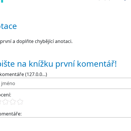
tace
první a doplňte chybějící anotaci.
ište na knížku první komentář!
komentáře (127.0.0...)
cení:
komentáře: