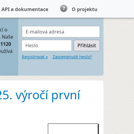
API a dokumentace
O projektu
E-mailová adresa
cí o
. Naše
Heslo
11120
Přihlásit
yužívá
Registrovat »
Zapomenuté heslo?
5. výročí první