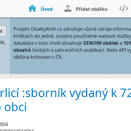
Úvod
Přidat obálku
Projekt ObalkyKnih.cz sdružuje různé zdroje informa
at
knížkách do jedné, snadno použitelné webové služby
BN,
databáze v tuto chvíli obsahuje
3336109 obálek
a
10
obsahů
českých a zahraničních publikací. Naše API v
většina knihoven v ČR.
licí :sborník vydaný k 72
 obci
004