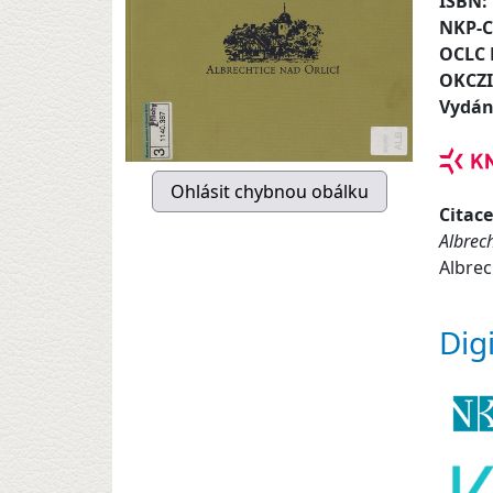
ISBN:
NKP-
OCLC
OKCZ
Vydán
Citace
Albrech
Albrec
Dig