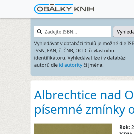
Zadejte ISBN…
Vyhled
Vyhledávat v databázi titulů je možné dle IS
ISSN, EAN, č. ČNB, OCLC či vlastního
identifikátoru. Vyhledávat lze i v databázi
autorů dle
id autority
či jména.
Albrechtice nad Or
písemné zmínky o
Rok:
2