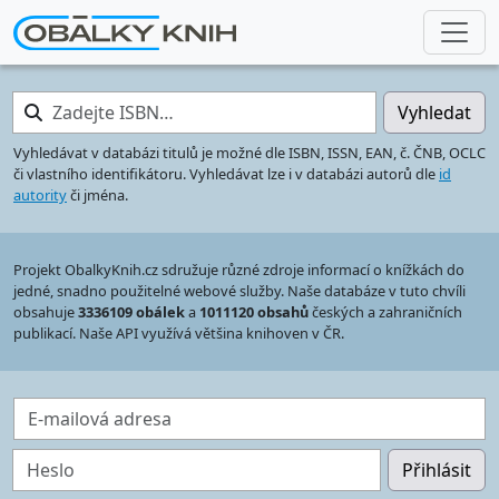
Zadejte ISBN…
Vyhledat
Vyhledávat v databázi titulů je možné dle ISBN, ISSN, EAN, č. ČNB, OCLC
či vlastního identifikátoru. Vyhledávat lze i v databázi autorů dle
id
autority
či jména.
Projekt ObalkyKnih.cz sdružuje různé zdroje informací o knížkách do
jedné, snadno použitelné webové služby. Naše databáze v tuto chvíli
obsahuje
3336109 obálek
a
1011120 obsahů
českých a zahraničních
publikací. Naše API využívá většina knihoven v ČR.
E-mailová adresa
Heslo
Přihlásit