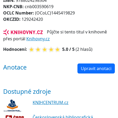
ISBN:
9788024298504
NKP-CNB:
cnb003590619
OCLC Number:
(OCoLC)1445419829
OKCZID:
129242420
Půjčte si tento titul v knihovně
přes portál
Knihovny.cz
Hodnocení:
5.0 / 5
(2 hlasů)
Anotace
Upravit anotaci
Dostupné zdroje
KNIHCENTRUM.cz
Československá bibliografická