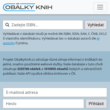
Zadejte ISBN…
Vyhledat
Vyhledávat v databázi titulů je možné dle ISBN, ISSN, EAN, č. ČNB, OCLC
či vlastního identifikátoru. Vyhledávat lze i v databázi autorů dle
id
autority
či jména.
Projekt ObalkyKnih.cz sdružuje různé zdroje informací o knížkách do
jedné, snadno použitelné webové služby. Naše databáze v tuto chvíli
obsahuje
3335760 obálek
a
1010955 obsahů
českých a zahraničních
publikací. Naše API využívá většina knihoven v ČR.
E-mailová adresa
Heslo
Přihlásit