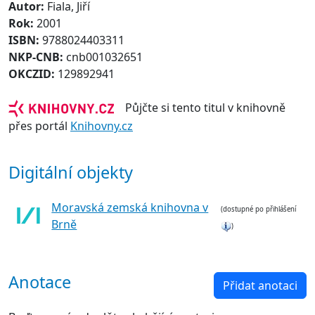
Autor:
Fiala, Jiří
Rok:
2001
ISBN:
9788024403311
NKP-CNB:
cnb001032651
OKCZID:
129892941
Půjčte si tento titul v knihovně
přes portál
Knihovny.cz
Digitální objekty
Moravská zemská knihovna v
(dostupné po přihlášení
Brně
)
Anotace
Přidat anotaci