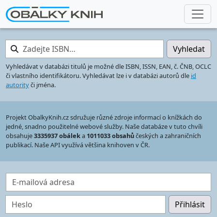
Zadejte ISBN…
Vyhledat
Vyhledávat v databázi titulů je možné dle ISBN, ISSN, EAN, č. ČNB, OCLC
či vlastního identifikátoru. Vyhledávat lze i v databázi autorů dle
id
autority
či jména.
Projekt ObalkyKnih.cz sdružuje různé zdroje informací o knížkách do
jedné, snadno použitelné webové služby. Naše databáze v tuto chvíli
obsahuje
3335937 obálek
a
1011033 obsahů
českých a zahraničních
publikací. Naše API využívá většina knihoven v ČR.
E-mailová adresa
Heslo
Přihlásit