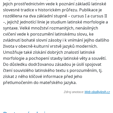
Jejich prostřednictvím vede k poznání základů latinské
slovesné tradice v historickém průřezu. Publikace je
rozdělena na dva základní stupně – cursus I a cursus II
–, jejichž jednotící linie je studium latinské morfologie a
syntaxe. Velké množství rozmanitých, nenásilných
cvičení vede k porozumění latinskému slovu, ke
zvládnutí bohaté slovní zásoby i k vnímání jejího dalšího
života v obecně-kulturní vrstvě jazyků moderních.
Umožňuje také získání dobrých znalostí latinské
morfologie a pochopení stavby latinské věty a souvětí.
Do důsledku dodržovanou zásadou je úsilí spojovat
čtení souvislého latinského textu s porozuměním, tj.
získat z něho klíčové informace před jeho
přetlumočením do mateřského jazyka.
Zdroj anotace:
Web obalkyknih.cz