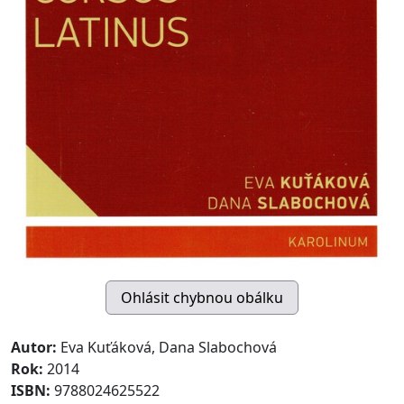
Autor:
Eva Kuťáková, Dana Slabochová
Rok:
2014
ISBN:
9788024625522