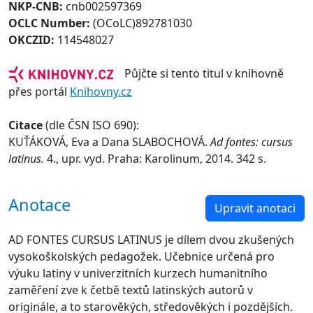
NKP-CNB:
cnb002597369
OCLC Number:
(OCoLC)892781030
OKCZID:
114548027
Půjčte si tento titul v knihovně
přes portál
Knihovny.cz
Citace
(dle ČSN ISO 690):
KUŤÁKOVÁ, Eva a Dana SLABOCHOVÁ.
Ad fontes: cursus
latinus.
4., upr. vyd. Praha: Karolinum, 2014. 342 s.
Anotace
Upravit anotaci
AD FONTES CURSUS LATINUS je dílem dvou zkušených
vysokoškolských pedagožek. Učebnice určená pro
výuku latiny v univerzitních kurzech humanitního
zaměření zve k četbě textů latinských autorů v
originále, a to starověkých, středověkých i pozdějších.