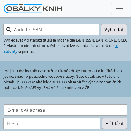
Zadejte ISBN…
Vyhledat
Vyhledávat v databázi titulů je možné dle ISBN, ISSN, EAN, č. ČNB, OCLC
či vlastního identifikátoru. Vyhledávat lze i v databázi autorů dle
id
autority
či jména.
Projekt ObalkyKnih.cz sdružuje různé zdroje informací o knížkách do
jedné, snadno použitelné webové služby. Naše databáze v tuto chvíli
obsahuje
3335937 obálek
a
1011033 obsahů
českých a zahraničních
publikací. Naše API využívá většina knihoven v ČR.
E-mailová adresa
Heslo
Přihlásit