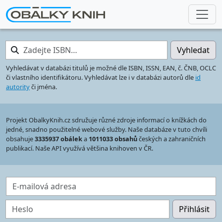
Zadejte ISBN…
Vyhledat
Vyhledávat v databázi titulů je možné dle ISBN, ISSN, EAN, č. ČNB, OCLC
či vlastního identifikátoru. Vyhledávat lze i v databázi autorů dle
id
autority
či jména.
Projekt ObalkyKnih.cz sdružuje různé zdroje informací o knížkách do
jedné, snadno použitelné webové služby. Naše databáze v tuto chvíli
obsahuje
3335937 obálek
a
1011033 obsahů
českých a zahraničních
publikací. Naše API využívá většina knihoven v ČR.
E-mailová adresa
Heslo
Přihlásit