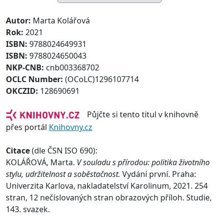
Autor:
Marta Kolářová
Rok:
2021
ISBN:
9788024649931
ISBN:
9788024650043
NKP-CNB:
cnb003368702
OCLC Number:
(OCoLC)1296107714
OKCZID:
128690691
Půjčte si tento titul v knihovně
přes portál
Knihovny.cz
Citace
(dle ČSN ISO 690):
KOLÁŘOVÁ, Marta.
V souladu s přírodou: politika životního
stylu, udržitelnost a soběstačnost.
Vydání první. Praha:
Univerzita Karlova, nakladatelství Karolinum, 2021. 254
stran, 12 nečíslovaných stran obrazových příloh. Studie,
143. svazek.