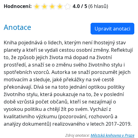
Hodnocení:
4.0 / 5
(6 hlasů)
Anotace
Upravit anotaci
Kniha pojednává o lidech, kterým není lhostejný stav
planety a kteří se vydali cestou osobní změny. Reflektují
to, že způsob jejich života má dopad na životní
prostředí, a snaží se o změnu svého životního stylu i
spotřebních vzorců. Autorka se snaží porozumět jejich
motivacím a sleduje, jaké překážky na své cestě
překonávají. Dívá se na toto jednání optikou politiky
životního stylu, která poukazuje na to, že v poslední
době vzrůstá počet občanů, kteří se nezajímají o
vysokou politiku a chtějí žít po svém. Vychází z
kvalitativního výzkumu (pozorování, rozhovorů a
analýzy dokumentů) realizovaného v letech 2017–2019.
Zdroj anotace:
Městská knihovna v Praze