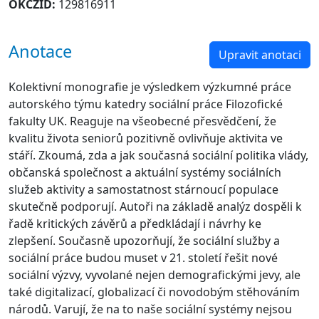
OKCZID:
129816911
Anotace
Upravit anotaci
Kolektivní monografie je výsledkem výzkumné práce
autorského týmu katedry sociální práce Filozofické
fakulty UK. Reaguje na všeobecné přesvědčení, že
kvalitu života seniorů pozitivně ovlivňuje aktivita ve
stáří. Zkoumá, zda a jak současná sociální politika vlády,
občanská společnost a aktuální systémy sociálních
služeb aktivity a samostatnost stárnoucí populace
skutečně podporují. Autoři na základě analýz dospěli k
řadě kritických závěrů a předkládají i návrhy ke
zlepšení. Současně upozorňují, že sociální služby a
sociální práce budou muset v 21. století řešit nové
sociální výzvy, vyvolané nejen demografickými jevy, ale
také digitalizací, globalizací či novodobým stěhováním
národů. Varují, že na to naše sociální systémy nejsou