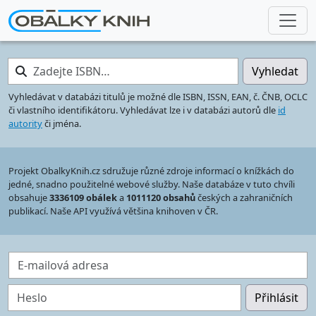
Zadejte ISBN…
Vyhledat
Vyhledávat v databázi titulů je možné dle ISBN, ISSN, EAN, č. ČNB, OCLC
či vlastního identifikátoru. Vyhledávat lze i v databázi autorů dle
id
autority
či jména.
Projekt ObalkyKnih.cz sdružuje různé zdroje informací o knížkách do
jedné, snadno použitelné webové služby. Naše databáze v tuto chvíli
obsahuje
3336109 obálek
a
1011120 obsahů
českých a zahraničních
publikací. Naše API využívá většina knihoven v ČR.
E-mailová adresa
Heslo
Přihlásit