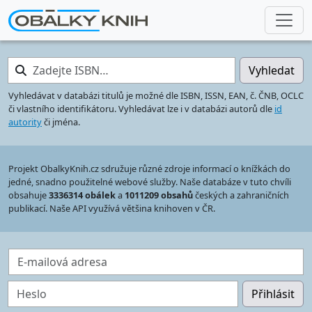
Zadejte ISBN…
Vyhledat
Vyhledávat v databázi titulů je možné dle ISBN, ISSN, EAN, č. ČNB, OCLC
či vlastního identifikátoru. Vyhledávat lze i v databázi autorů dle
id
autority
či jména.
Projekt ObalkyKnih.cz sdružuje různé zdroje informací o knížkách do
jedné, snadno použitelné webové služby. Naše databáze v tuto chvíli
obsahuje
3336314 obálek
a
1011209 obsahů
českých a zahraničních
publikací. Naše API využívá většina knihoven v ČR.
E-mailová adresa
Heslo
Přihlásit