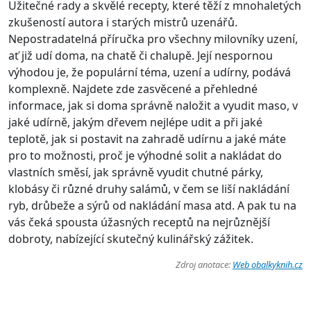
Užitečné rady a skvělé recepty, které těží z mnohaletých
zkušeností autora i starých mistrů uzenářů.
Nepostradatelná příručka pro všechny milovníky uzení,
ať již udí doma, na chatě či chalupě. Její nespornou
výhodou je, že populární téma, uzení a udírny, podává
komplexně. Najdete zde zasvěcené a přehledné
informace, jak si doma správně naložit a vyudit maso, v
jaké udírně, jakým dřevem nejlépe udit a při jaké
teplotě, jak si postavit na zahradě udírnu a jaké máte
pro to možnosti, proč je výhodné solit a nakládat do
vlastních směsí, jak správně vyudit chutné párky,
klobásy či různé druhy salámů, v čem se liší nakládání
ryb, drůbeže a sýrů od nakládání masa atd. A pak tu na
vás čeká spousta úžasných receptů na nejrůznější
dobroty, nabízející skutečný kulinářský zážitek.
Zdroj anotace:
Web obalkyknih.cz