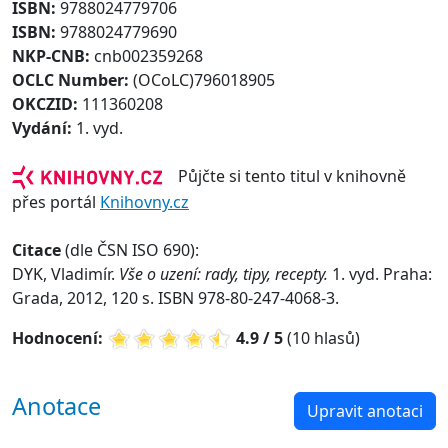
ISBN:
9788024779706
ISBN:
9788024779690
NKP-CNB:
cnb002359268
OCLC Number:
(OCoLC)796018905
OKCZID:
111360208
Vydání:
1. vyd.
Půjčte si tento titul v knihovně
přes portál
Knihovny.cz
Citace
(dle ČSN ISO 690):
DYK, Vladimír.
Vše o uzení: rady, tipy, recepty.
1. vyd. Praha:
Grada, 2012, 120 s. ISBN 978-80-247-4068-3.
Hodnocení:
4.9 / 5
(10 hlasů)
Anotace
Upravit anotaci