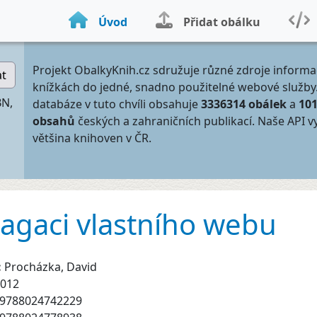
Úvod
Přidat obálku
Projekt ObalkyKnih.cz sdružuje různé zdroje informa
at
knížkách do jedné, snadno použitelné webové služby
BN,
databáze v tuto chvíli obsahuje
3336314 obálek
a
10
obsahů
českých a zahraničních publikací. Naše API v
většina knihoven v ČR.
pagaci vlastního webu
:
Procházka, David
012
9788024742229