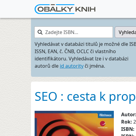
Zadejte ISBN…
Vyhled
Vyhledávat v databázi titulů je možné dle IS
ISSN, EAN, č. ČNB, OCLC či vlastního
identifikátoru. Vyhledávat lze i v databázi
autorů dle
id autority
či jména.
SEO : cesta k pro
Autor
Rok:
2
ISBN: