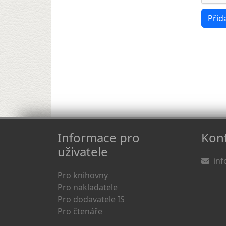
Informace pro
Kont
uživatele
inf
Pro knihovny
Pro nakladatele
Pro dodavatele IS
Pro čtenáře