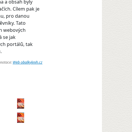
a a obsah byly
ích. Cílem pak je
hu, pro danou
ěvníky. Tato
ch webových
 se jak
h portálů, tak
.
anotace:
Web obalkyknih.cz