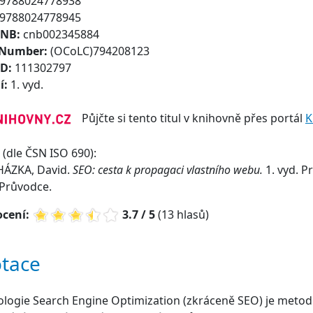
9788024778938
9788024778945
CNB:
cnb002345884
 Number:
(OCoLC)794208123
ID:
111302797
í:
1. vyd.
Půjčte si tento titul v knihovně přes portál
K
(dle ČSN ISO 690):
ÁZKA, David.
SEO: cesta k propagaci vlastního webu.
1. vyd. P
 Průvodce.
cení:
3.7 / 5
(13 hlasů)
tace
logie Search Engine Optimization (zkráceně SEO) je metodi