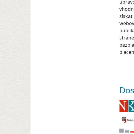
upravo
vhodné
získat
webovo
publi
stráne
bezpla
placen
Dos