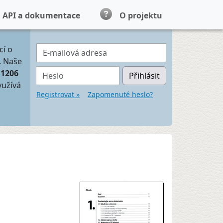
API a dokumentace
O projektu
E-mailová adresa
cí o
. Naše
Heslo
11206
Přihlásit
yužívá
Registrovat »
Zapomenuté heslo?