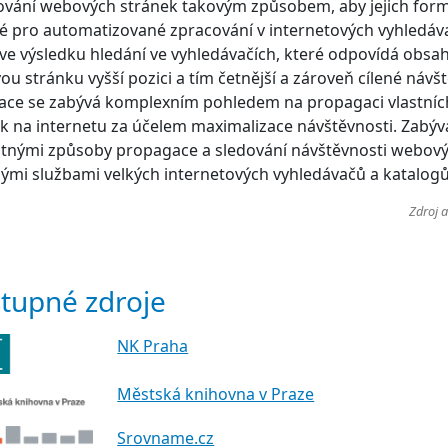
vání webových stránek takovým způsobem, aby jejich form
 pro automatizované zpracování v internetových vyhledávač
 ve výsledku hledání ve vyhledávačích, které odpovídá obsa
u stránku vyšší pozici a tím četnější a zároveň cílené návšt
kace se zabývá komplexním pohledem na propagaci vlastní
k na internetu za účelem maximalizace návštěvnosti. Zabývá
tnými způsoby propagace a sledování návštěvnosti webovýc
ými službami velkých internetových vyhledávačů a katalogů
Zdroj 
tupné zdroje
NK Praha
Městská knihovna v Praze
Srovname.cz