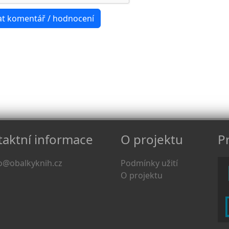
aktní informace
O projektu
Pr
o@obalkyknih.cz
Podmínky užití
O projektu