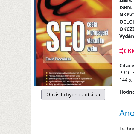
ISBN:
ISBN:
NKP-
OCLC
OKCZ
Vydán
Citace
PROCH
144 s.
Hodno
Ano
Techno