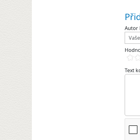
Při
Autor 
Hodno
Text 