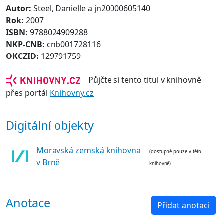
Autor:
Steel, Danielle a jn20000605140
Rok:
2007
ISBN:
9788024909288
NKP-CNB:
cnb001728116
OKCZID:
129791759
Půjčte si tento titul v knihovně
přes portál
Knihovny.cz
Digitální objekty
Moravská zemská knihovna
(dostupné pouze v této
v Brně
knihovně)
Anotace
Přidat anotaci