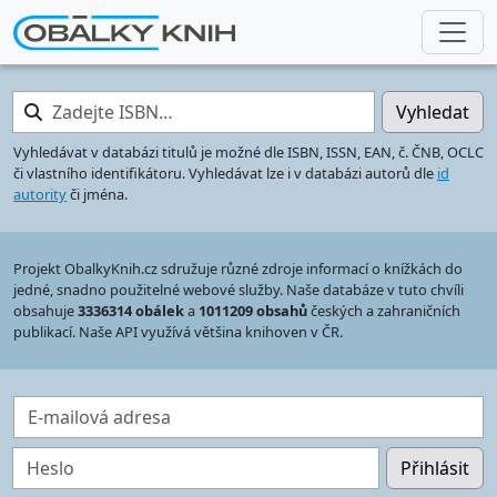
Zadejte ISBN…
Vyhledat
Vyhledávat v databázi titulů je možné dle ISBN, ISSN, EAN, č. ČNB, OCLC
či vlastního identifikátoru. Vyhledávat lze i v databázi autorů dle
id
autority
či jména.
Projekt ObalkyKnih.cz sdružuje různé zdroje informací o knížkách do
jedné, snadno použitelné webové služby. Naše databáze v tuto chvíli
obsahuje
3336314 obálek
a
1011209 obsahů
českých a zahraničních
publikací. Naše API využívá většina knihoven v ČR.
E-mailová adresa
Heslo
Přihlásit