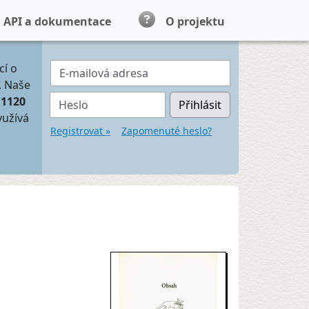
API a dokumentace
O projektu
E-mailová adresa
cí o
. Naše
Heslo
11120
Přihlásit
yužívá
Registrovat »
Zapomenuté heslo?