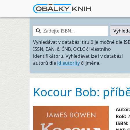
Zadejte ISBN…
Vyhled
Vyhledávat v databázi titulů je možné dle IS
ISSN, EAN, č. ČNB, OCLC či vlastního
identifikátoru. Vyhledávat lze i v databázi
autorů dle
id autority
či jména.
Kocour Bob: příběh
Autor
Rok:
2
ISBN: