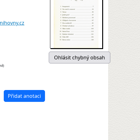
nihovny.cz
ně)
Přidat anotaci