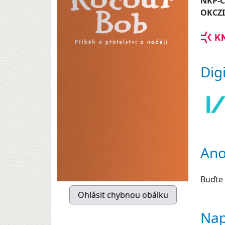
NKP-
OKCZ
Dig
Ano
Buďte 
Nap