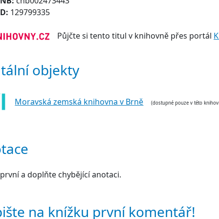
CNB:
cnb002473443
ID:
129799335
Půjčte si tento titul v knihovně přes portál
K
itální objekty
Moravská zemská knihovna v Brně
(dostupné pouze v této knihov
tace
první a doplňte chybějící anotaci.
ište na knížku první komentář!