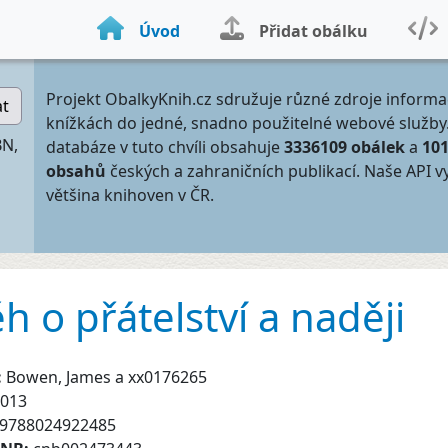
Úvod
Přidat obálku
Projekt ObalkyKnih.cz sdružuje různé zdroje informa
at
knížkách do jedné, snadno použitelné webové služby
BN,
databáze v tuto chvíli obsahuje
3336109 obálek
a
10
obsahů
českých a zahraničních publikací. Naše API v
většina knihoven v ČR.
 o přátelství a naději
:
Bowen, James a xx0176265
013
9788024922485