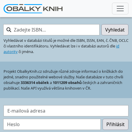
Zadejte ISBN…
Vyhledat
Vyhledávat v databázi titulů je možné dle ISBN, ISSN, EAN, č. ČNB, OCLC
či vlastního identifikátoru. Vyhledávat lze i v databázi autorů dle
id
autority
či jména.
Projekt ObalkyKnih.cz sdružuje různé zdroje informací o knížkách do
jedné, snadno použitelné webové služby. Naše databáze v tuto chvíli
obsahuje
3336314 obálek
a
1011209 obsahů
českých a zahraničních
publikací. Naše API využívá většina knihoven v ČR.
E-mailová adresa
Heslo
Přihlásit