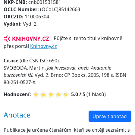
NKP-CNB:
cnb001531581
OCLC Number:
(OCoLC)85142663
OKCZID:
110006304
Vydání:
Vyd. 2.
Půjčte si tento titul v knihovně
přes portál
Knihovny.cz
Citace
(dle ČSN ISO 690):
SVOBODA, Martin.
Jak investovat, aneb, Anatomie
burzovních lží.
Vyd. 2. Brno: CP Books, 2005, 198 s. ISBN
80-251-0527-X.
Hodnocení:
5.0 / 5
(1 hlasů)
Anotace
Upravit anotaci
Publikace je určena čtenářům, kteří se chtějí seznámit s