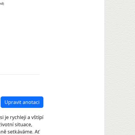
ně)
Upravit anotaci
je rychleji a vštípí
votní situace,
nně setkáváme. Ať