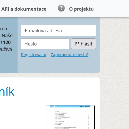
API a dokumentace
O projektu
E-mailová adresa
cí o
. Naše
Heslo
11120
Přihlásit
yužívá
Registrovat »
Zapomenuté heslo?
ník