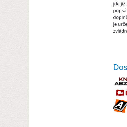
jde ji
popsán
doplně
je urč
zvládn
Dos