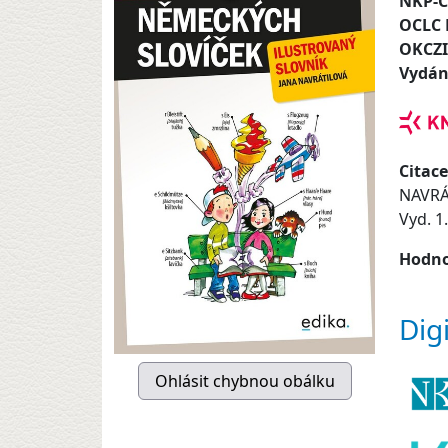
NKP-
OCLC
OKCZ
Vydán
Citace
NAVRÁ
Vyd. 1
Hodno
Dig