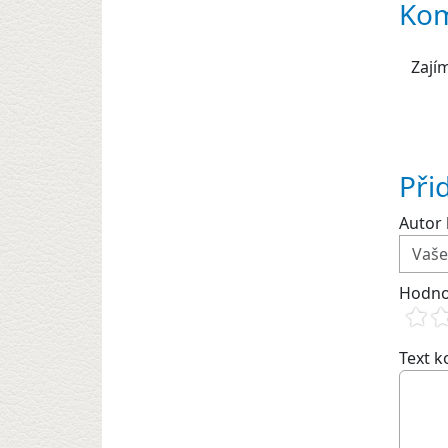
Kom
Zají
Při
Autor 
Hodno
Text 