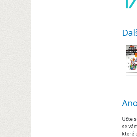
Dal
Ano
Učte s
se vám
které 