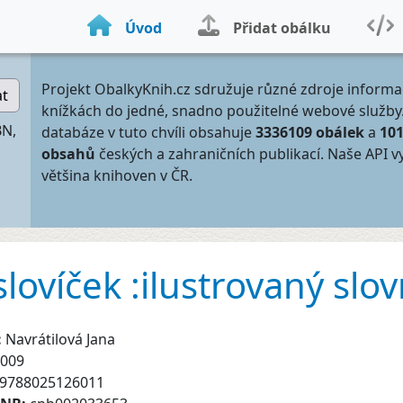
Úvod
Přidat obálku
Projekt ObalkyKnih.cz sdružuje různé zdroje informa
at
knížkách do jedné, snadno použitelné webové služby
BN,
databáze v tuto chvíli obsahuje
3336109 obálek
a
10
obsahů
českých a zahraničních publikací. Naše API v
většina knihoven v ČR.
ovíček :ilustrovaný slov
:
Navrátilová Jana
009
9788025126011