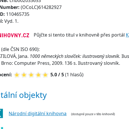
CNB:
cnb002033653
 Number:
(OCoLC)614282927
ID:
110465735
í:
Vyd. 1.
Půjčte si tento titul v knihovně přes portál
K
(dle ČSN ISO 690):
TILOVÁ, Jana.
1000 německých slovíček: ilustrovaný slovník.
Ilu
. Brno: Computer Press, 2009. 136 s. Ilustrovaný slovník.
cení:
5.0 / 5
(1 hlasů)
itální objekty
Národní digitální knihovna
(dostupné pouze v této knihovně)