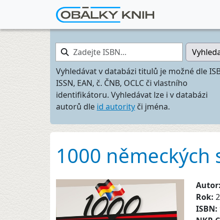
Zadejte ISBN…
Vyhled
Vyhledávat v databázi titulů je možné dle IS
ISSN, EAN, č. ČNB, OCLC či vlastního
identifikátoru. Vyhledávat lze i v databázi
autorů dle
id autority
či jména.
1000 německých sl
Autor
Rok:
2
ISBN: