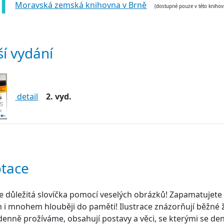
Moravská zemská knihovna v Brně
(dostupné pouze v této knihov
ší vydání
detail
2. vyd.
tace
e důležitá slovíčka pomocí veselých obrázků! Zapamatujete si 
 i mnohem hlouběji do paměti! Ilustrace znázorňují běžné ži
denně prožíváme, obsahují postavy a věci, se kterými se de