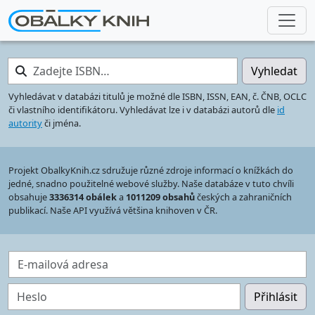
Zadejte ISBN…
Vyhledat
Vyhledávat v databázi titulů je možné dle ISBN, ISSN, EAN, č. ČNB, OCLC
či vlastního identifikátoru. Vyhledávat lze i v databázi autorů dle
id
autority
či jména.
Projekt ObalkyKnih.cz sdružuje různé zdroje informací o knížkách do
jedné, snadno použitelné webové služby. Naše databáze v tuto chvíli
obsahuje
3336314 obálek
a
1011209 obsahů
českých a zahraničních
publikací. Naše API využívá většina knihoven v ČR.
E-mailová adresa
Heslo
Přihlásit