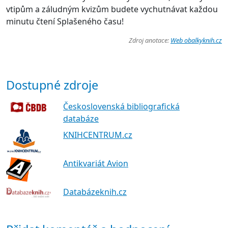
vtipům a záludným kvizům budete vychutnávat každou
minutu čtení Splašeného času!
Zdroj anotace:
Web obalkyknih.cz
Dostupné zdroje
Československá bibliografická
databáze
KNIHCENTRUM.cz
Antikvariát Avion
Databázeknih.cz