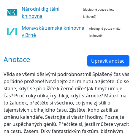
Národní digitální
(dostupné pouze v této
knihovna
knihovně)
Moravská zemská knihovna
(dostupné pouze v této
v Brně
knihovně)
Anotace
Upravit anotaci
Věda se všemi děsivými podrobnostmi! Splašený čas vás
pořádně prožene! Neváhejte ani minutu a zjistěte: Co se
stane, když se přiblížíte k černé díře? Jak hmyz určuje
čas? Proč roky utíkají rychleji, když stárnete? Máte-li na
to žaludek, přečtěte si všechno, co jsme zjistili o
tajemstvích ubíhajícího času. Zjistěte, koho zabili za
změnu kalendáře. Sestrojte si vlastní hodiny. Poznejte
pár uspěchaných géniů. Přečtěte si, jestli můžete vyrazit
na cestu časem. Díky fantastickým faktům, bláznivým