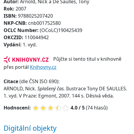
Autor:
Arnold, Nick a De Saulles, Tony
Rok:
2007
ISBN:
9788025207420
NKP-CNB:
cnb001752580
OCLC Number:
(OCoLC)190425439
OKCZID:
110044942
Vydání:
1. vyd.
Půjčte si tento titul v knihovně
přes portál
Knihovny.cz
Citace
(dle ČSN ISO 690):
ARNOLD, Nick.
Splašený čas.
Ilustrace Tony DE SAULLES.
1. vyd. V Praze: Egmont, 2007. 144 s. Děsivá věda.
Hodnocení:
4.0 / 5
(74 hlasů)
Digitální objekty