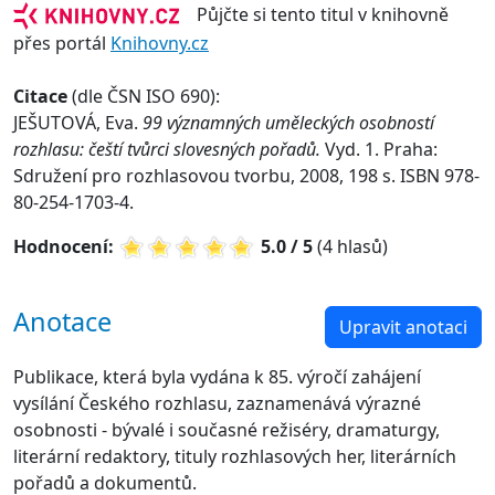
Půjčte si tento titul v knihovně
přes portál
Knihovny.cz
Citace
(dle ČSN ISO 690):
JEŠUTOVÁ, Eva.
99 významných uměleckých osobností
rozhlasu: čeští tvůrci slovesných pořadů.
Vyd. 1. Praha:
Sdružení pro rozhlasovou tvorbu, 2008, 198 s. ISBN 978-
80-254-1703-4.
Hodnocení:
5.0 / 5
(4 hlasů)
Anotace
Upravit anotaci
Publikace, která byla vydána k 85. výročí zahájení
vysílání Českého rozhlasu, zaznamenává výrazné
osobnosti - bývalé i současné režiséry, dramaturgy,
literární redaktory, tituly rozhlasových her, literárních
pořadů a dokumentů.