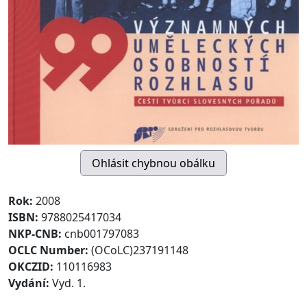
Rok:
2008
ISBN:
9788025417034
NKP-CNB:
cnb001797083
OCLC Number:
(OCoLC)237191148
OKCZID:
110116983
Vydání:
Vyd. 1.