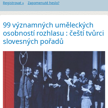
Registrovat »
Zapomenuté heslo?
99 významných uměleckých
osobností rozhlasu : čeští tvůrci
slovesných pořadů