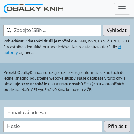
Zadejte ISBN…
Vyhledat
Vyhledávat v databázi titulů je možné dle ISBN, ISSN, EAN, č. ČNB, OCLC
či vlastního identifikátoru. Vyhledávat lze i v databázi autorů dle
id
autority
či jména.
Projekt ObalkyKnih.cz sdružuje různé zdroje informací o knížkách do
jedné, snadno použitelné webové služby. Naše databáze v tuto chvíli
obsahuje
3336109 obálek
a
1011120 obsahů
českých a zahraničních
publikací. Naše API využívá většina knihoven v ČR.
E-mailová adresa
Heslo
Přihlásit