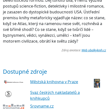
beletristickou formou. Děj tohoto díla, v němž využívá
postupů science-fiction, detektivky i milostné romance,
je zasazen do dystopické budoucnosti USA. Ústřední
premisu knihy metaforicky vyjadřuje název: co se stane,
když se Atlas, který na ramenou nese svět, rozhněvá a
své břímě shodí? Co se stane, když se tvůrčí lidé –
byznysmeni, vědci, vynálezci, umělci – kteří jsou
motorem civilizace, obrátí ke světu zády?
Zdroj anotace:
Web obalkyknih.cz
Dostupné zdroje
Městská knihovna v Praze
Svaz českých nakladatelů a
knihkupců
Srovname.cz