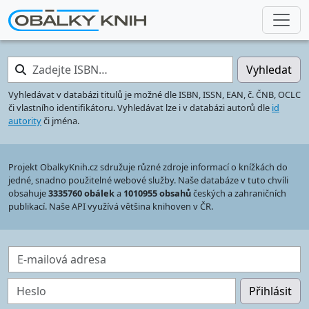
Zadejte ISBN…
Vyhledat
Vyhledávat v databázi titulů je možné dle ISBN, ISSN, EAN, č. ČNB, OCLC
či vlastního identifikátoru. Vyhledávat lze i v databázi autorů dle
id
autority
či jména.
Projekt ObalkyKnih.cz sdružuje různé zdroje informací o knížkách do
jedné, snadno použitelné webové služby. Naše databáze v tuto chvíli
obsahuje
3335760 obálek
a
1010955 obsahů
českých a zahraničních
publikací. Naše API využívá většina knihoven v ČR.
E-mailová adresa
Heslo
Přihlásit