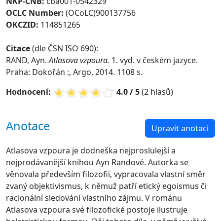
NKP-CNB:
cba001-0542329
OCLC Number:
(OCoLC)900137756
OKCZID:
114851265
Citace
(dle ČSN ISO 690):
RAND, Ayn.
Atlasova vzpoura.
1. vyd. v českém jazyce.
Praha: Dokořán :, Argo, 2014. 1108 s.
Hodnocení:
4.0 / 5
(2 hlasů)
Anotace
Upravit anotaci
Atlasova vzpoura je dodneška nejproslulejší a
nejprodávanější knihou Ayn Randové. Autorka se
věnovala především filozofii, vypracovala vlastní směr
zvaný objektivismus, k němuž patří etický egoismus či
racionální sledování vlastního zájmu. V románu
Atlasova vzpoura své filozofické postoje ilustruje