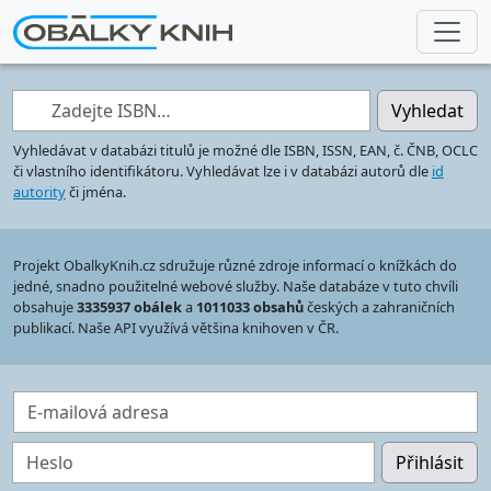
Zadejte ISBN…
Vyhledat
Vyhledávat v databázi titulů je možné dle ISBN, ISSN, EAN, č. ČNB, OCLC
či vlastního identifikátoru. Vyhledávat lze i v databázi autorů dle
id
autority
či jména.
Projekt ObalkyKnih.cz sdružuje různé zdroje informací o knížkách do
jedné, snadno použitelné webové služby. Naše databáze v tuto chvíli
obsahuje
3335937 obálek
a
1011033 obsahů
českých a zahraničních
publikací. Naše API využívá většina knihoven v ČR.
E-mailová adresa
Heslo
Přihlásit