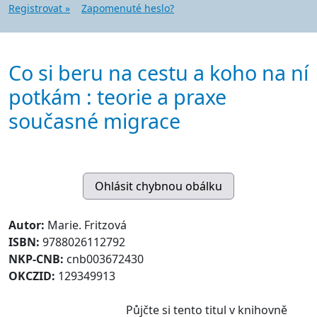
Registrovat »
Zapomenuté heslo?
Co si beru na cestu a koho na ní
potkám : teorie a praxe
současné migrace
Autor:
Marie. Fritzová
ISBN:
9788026112792
NKP-CNB:
cnb003672430
OKCZID:
129349913
Půjčte si tento titul v knihovně