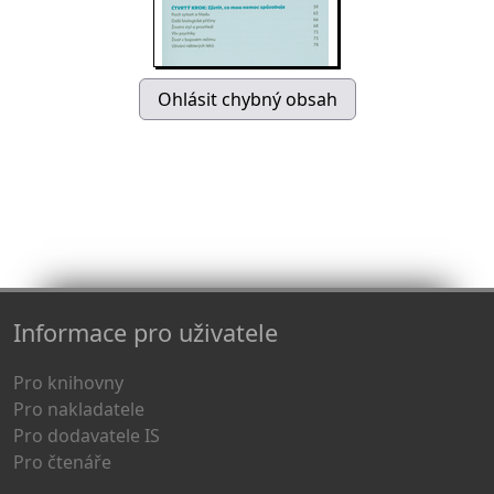
Informace pro uživatele
Pro knihovny
Pro nakladatele
Pro dodavatele IS
Pro čtenáře