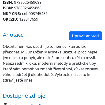
ISBN:
9788026459699
ISBN:
9788026459668
NKP-CNB:
cnb003745486
OKCZID:
129817659
Anotace
Upravit anotaci
Obezita není váš osud – je to nemoc, kterou lze
překonat. MUDr. Evžen Machytka ukazuje, proč nejde
jen o jídlo a pohyb, ale o složitou souhru těla a mysli.
Nabízí sedm kroků, moderní metody a praktické tipy,
které vám pomohou změnit životní styl, získat zdravou
váhu a udržet ji dlouhodobě. Vykročte na cestu ke
zdraví ještě dnes!
Dostupné zdroje