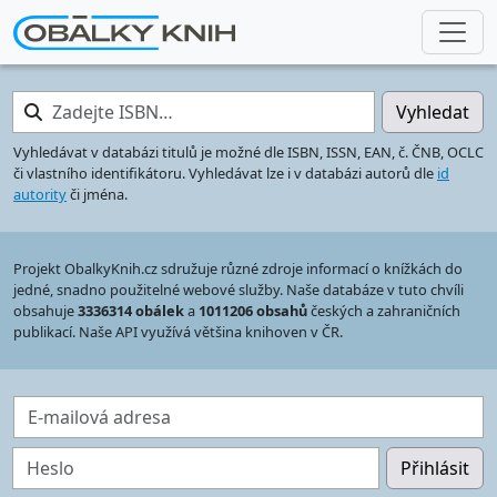
Zadejte ISBN…
Vyhledat
Vyhledávat v databázi titulů je možné dle ISBN, ISSN, EAN, č. ČNB, OCLC
či vlastního identifikátoru. Vyhledávat lze i v databázi autorů dle
id
autority
či jména.
Projekt ObalkyKnih.cz sdružuje různé zdroje informací o knížkách do
jedné, snadno použitelné webové služby. Naše databáze v tuto chvíli
obsahuje
3336314 obálek
a
1011206 obsahů
českých a zahraničních
publikací. Naše API využívá většina knihoven v ČR.
E-mailová adresa
Heslo
Přihlásit