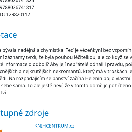
9788026741824
9788026741817
ID:
129820112
tace
 bývala nadějná alchymistka. Teď je vězeňkyní bez vzpomín
lní záznamy tvrdí, že byla pouhou léčitelkou, ale co když se v 
té informace o odboji? Aby její nepřátelé odhalili pravdu, po
nějších a nejkrutějších nekromantů, který má v troskách jej
di. Na rozpadajícím se panství začíná Helenin boj o vlastní 
 sebe sama. To ale ještě neví, že v tomto domě je pohřben
ství…
tupné zdroje
KNIHCENTRUM.cz