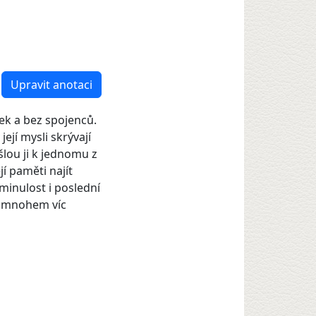
Upravit anotaci
ek a bez spojenců.
její mysli skrývají
šlou ji k jednomu z
í paměti najít
minulost i poslední
o mnohem víc