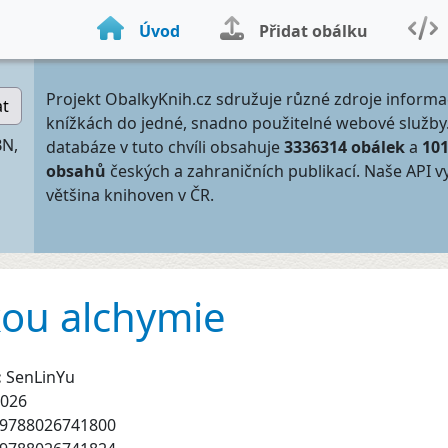
Úvod
Přidat obálku
Projekt ObalkyKnih.cz sdružuje různé zdroje informa
at
knížkách do jedné, snadno použitelné webové služby
BN,
databáze v tuto chvíli obsahuje
3336314 obálek
a
10
obsahů
českých a zahraničních publikací. Naše API v
většina knihoven v ČR.
kou alchymie
:
SenLinYu
026
9788026741800