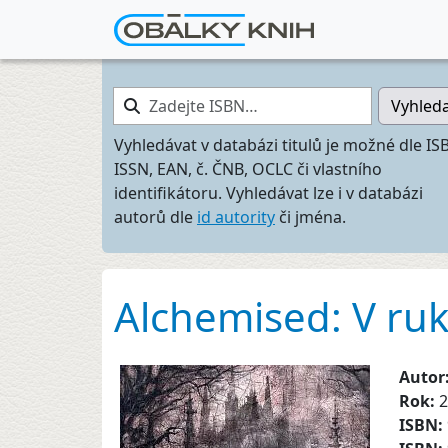
Zadejte ISBN…
Vyhled
Vyhledávat v databázi titulů je možné dle IS
ISSN, EAN, č. ČNB, OCLC či vlastního
identifikátoru. Vyhledávat lze i v databázi
autorů dle
id autority
či jména.
Alchemised: V ru
Autor
Rok:
2
ISBN: