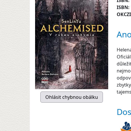
ISBN:
ISBN:
OKCZ
Ano
Helena
Oficiá
důleži
nejmoc
odpově
zbytky
tajem
Dos