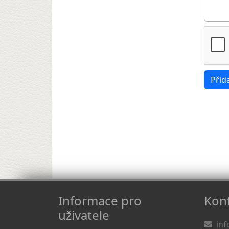
Informace pro
Kont
uživatele
inf