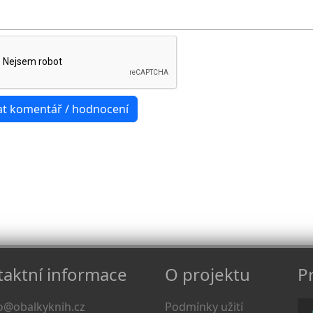
aktní informace
O projektu
Pr
o@obalkyknih.cz
Podmínky užití