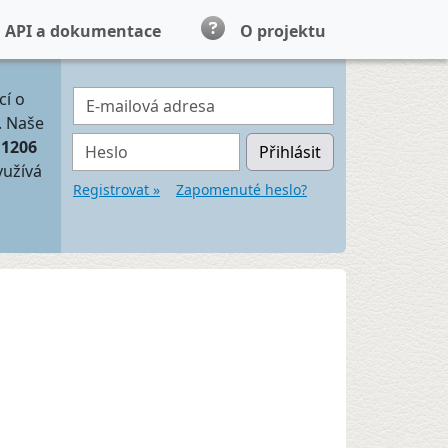
API a dokumentace
O projektu
E-mailová adresa
cí o
. Naše
Heslo
11206
Přihlásit
yužívá
Registrovat »
Zapomenuté heslo?