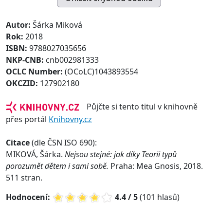
Autor:
Šárka Miková
Rok:
2018
ISBN:
9788027035656
NKP-CNB:
cnb002981333
OCLC Number:
(OCoLC)1043893554
OKCZID:
127902180
Půjčte si tento titul v knihovně
přes portál
Knihovny.cz
Citace
(dle ČSN ISO 690):
MIKOVÁ, Šárka.
Nejsou stejné: jak díky Teorii typů
porozumět dětem i sami sobě.
Praha: Mea Gnosis, 2018.
511 stran.
Hodnocení:
4.4 / 5
(101 hlasů)