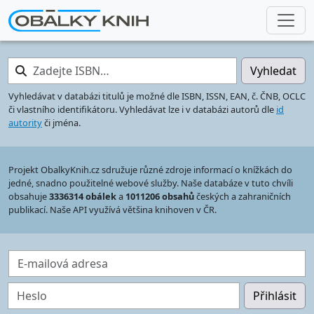
Zadejte ISBN…
Vyhledat
Vyhledávat v databázi titulů je možné dle ISBN, ISSN, EAN, č. ČNB, OCLC
či vlastního identifikátoru. Vyhledávat lze i v databázi autorů dle
id
autority
či jména.
Projekt ObalkyKnih.cz sdružuje různé zdroje informací o knížkách do
jedné, snadno použitelné webové služby. Naše databáze v tuto chvíli
obsahuje
3336314 obálek
a
1011206 obsahů
českých a zahraničních
publikací. Naše API využívá většina knihoven v ČR.
E-mailová adresa
Heslo
Přihlásit