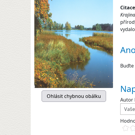
Citace
Krajin
přírod
vydalo
Ano
Buďte 
Nap
Autor 
Hodno