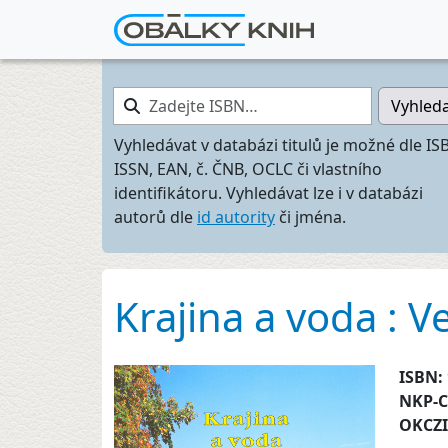
Zadejte ISBN…
Vyhled
Vyhledávat v databázi titulů je možné dle IS
ISSN, EAN, č. ČNB, OCLC či vlastního
identifikátoru. Vyhledávat lze i v databázi
autorů dle
id autority
či jména.
Krajina a voda : 
ISBN:
NKP-
OKCZ