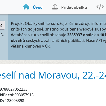
Úvod
Přidat obálku
Projekt ObalkyKnih.cz sdružuje různé zdroje informa
at
knížkách do jedné, snadno použitelné webové služby
BN,
databáze v tuto chvíli obsahuje
3335937 obálek
a
10
obsahů
českých a zahraničních publikací. Naše API v
většina knihoven v ČR.
Veselí nad Moravou, 22.-
9788027052233
CNB:
cnb003057915
ID:
128005398