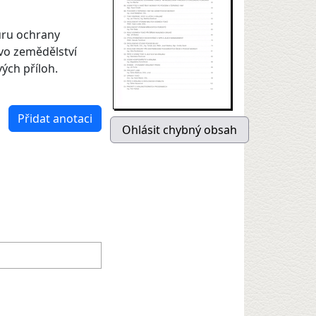
uru ochrany
tvo zemědělství
ých příloh.
Přidat anotaci