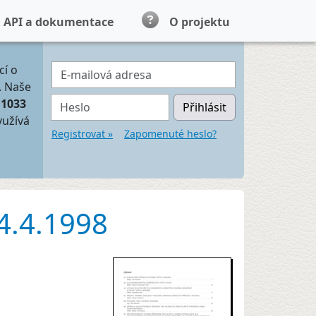
API a dokumentace
O projektu
E-mailová adresa
cí o
. Naše
Heslo
11033
Přihlásit
yužívá
Registrovat »
Zapomenuté heslo?
24.4.1998