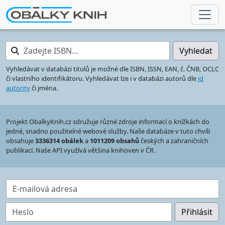
Zadejte ISBN…
Vyhledat
Vyhledávat v databázi titulů je možné dle ISBN, ISSN, EAN, č. ČNB, OCLC
či vlastního identifikátoru. Vyhledávat lze i v databázi autorů dle
id
autority
či jména.
Projekt ObalkyKnih.cz sdružuje různé zdroje informací o knížkách do
jedné, snadno použitelné webové služby. Naše databáze v tuto chvíli
obsahuje
3336314 obálek
a
1011209 obsahů
českých a zahraničních
publikací. Naše API využívá většina knihoven v ČR.
E-mailová adresa
Heslo
Přihlásit