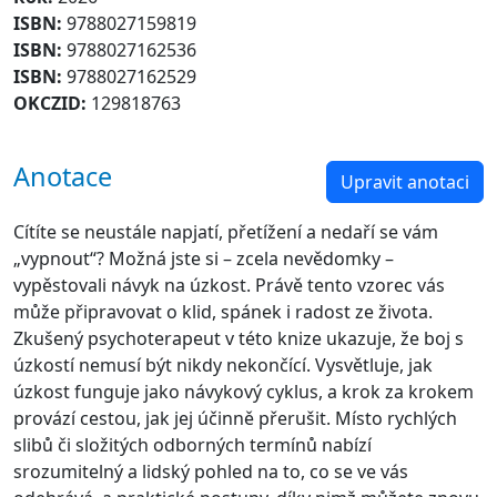
ISBN:
9788027159819
ISBN:
9788027162536
ISBN:
9788027162529
OKCZID:
129818763
Anotace
Upravit anotaci
Cítíte se neustále napjatí, přetížení a nedaří se vám
„vypnout“? Možná jste si – zcela nevědomky –
vypěstovali návyk na úzkost. Právě tento vzorec vás
může připravovat o klid, spánek i radost ze života.
Zkušený psychoterapeut v této knize ukazuje, že boj s
úzkostí nemusí být nikdy nekončící. Vysvětluje, jak
úzkost funguje jako návykový cyklus, a krok za krokem
provází cestou, jak jej účinně přerušit. Místo rychlých
slibů či složitých odborných termínů nabízí
srozumitelný a lidský pohled na to, co se ve vás