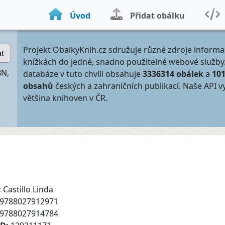
Úvod
Přidat obálku
Projekt ObalkyKnih.cz sdružuje různé zdroje informa
at
knížkách do jedné, snadno použitelné webové služby
BN,
databáze v tuto chvíli obsahuje
3336314 obálek
a
10
obsahů
českých a zahraničních publikací. Naše API v
většina knihoven v ČR.
:
Castillo Linda
9788027912971
9788027914784