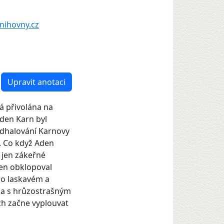
nihovny.cz
Upravit anotaci
á přivolána na
Aden Karn byl
 odhalování Karnovy
i. Co když Aden
 jen zákeřné
den obklopoval
 o laskavém a
ka s hrůzostrašným
ch začne vyplouvat