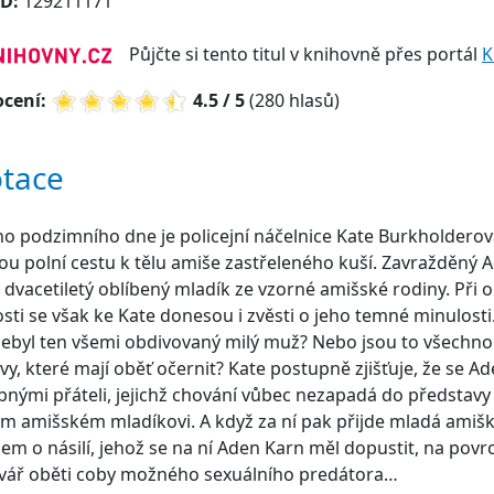
ID:
129211171
Půjčte si tento titul v knihovně přes portál
K
cení:
4.5 / 5
(280 hlasů)
tace
o podzimního dne je policejní náčelnice Kate Burkholderov
ou polní cestu k tělu amiše zastřeleného kuší. Zavražděný 
 dvacetiletý oblíbený mladík ze vzorné amišské rodiny. Při
sti se však ke Kate donesou i zvěsti o jeho temné minulost
ebyl ten všemi obdivovaný milý muž? Nebo jsou to všechno
y, které mají oběť očernit? Kate postupně zjišťuje, že se A
nými přáteli, jejichž chování vůbec nezapadá do představy
m amišském mladíkovi. A když za ní pak přijde mladá amiš
em o násilí, jehož se na ní Aden Karn měl dopustit, na povr
tvář oběti coby možného sexuálního predátora…