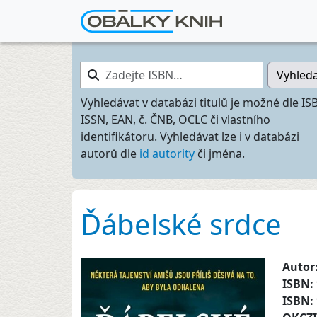
Zadejte ISBN…
Vyhled
Vyhledávat v databázi titulů je možné dle IS
ISSN, EAN, č. ČNB, OCLC či vlastního
identifikátoru. Vyhledávat lze i v databázi
autorů dle
id autority
či jména.
Ďábelské srdce
Autor
ISBN:
ISBN: