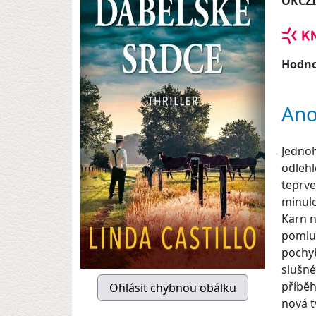
OKCZ
Hodno
Ano
Jednoh
odlehl
teprve
minulo
Karn n
pomluv
pochyb
slušné
příběh
nová 