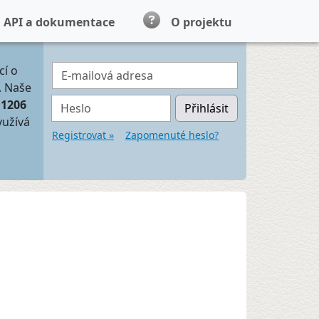
API a dokumentace
O projektu
E-mailová adresa
cí o
. Naše
Heslo
11206
Přihlásit
yužívá
Registrovat »
Zapomenuté heslo?