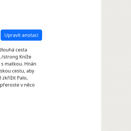
Upravit anotaci
dlouhá cesta
./strong Kníže
k s matkou. Hnán
rskou cestu, aby
zkřížit Palo,
 přeroste v něco