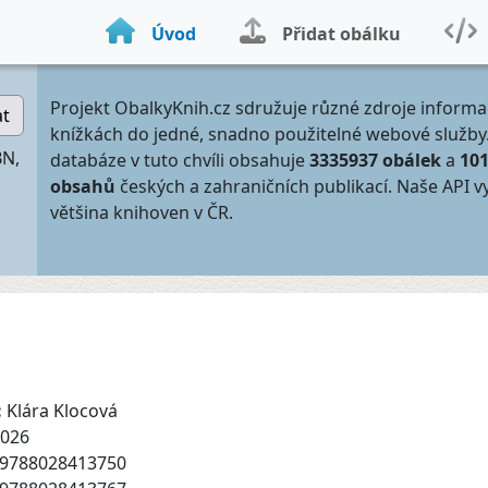
Úvod
Přidat obálku
Projekt ObalkyKnih.cz sdružuje různé zdroje informa
at
knížkách do jedné, snadno použitelné webové služby
BN,
databáze v tuto chvíli obsahuje
3335937 obálek
a
10
obsahů
českých a zahraničních publikací. Naše API v
většina knihoven v ČR.
:
Klára Klocová
026
9788028413750