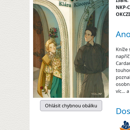
ISBN:
NKP-
OKCZ
Ano
Kníže 
napříč
Cardan
touhou
poznal
osobní
víc… a
Dos