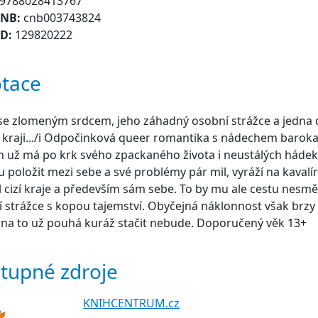
9788028413767
CNB:
cnb003743824
ID:
129820222
tace
se zlomeným srdcem, jeho záhadný osobní strážce a jedna 
 kraji.../i Odpočinková queer romantika s nádechem baroka
 už má po krk svého zpackaného života i neustálých háde
 položit mezi sebe a své problémy pár mil, vyráží na kavalí
 cizí kraje a především sám sebe. To by mu ale cestu nesměl 
 strážce s kopou tajemství. Obyčejná náklonnost však brzy
 na to už pouhá kuráž stačit nebude. Doporučený věk 13+
tupné zdroje
KNIHCENTRUM.cz