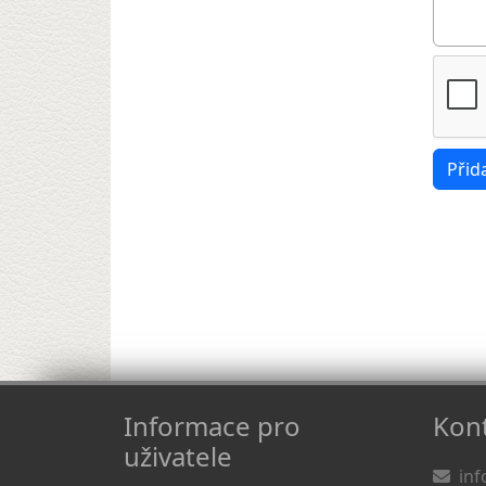
Informace pro
Kont
uživatele
inf