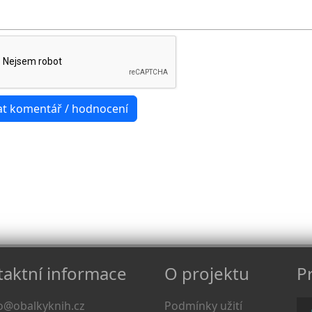
aktní informace
O projektu
Pr
o@obalkyknih.cz
Podmínky užití