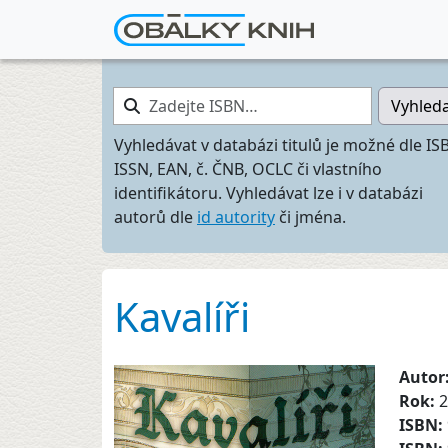
Zadejte ISBN…
Vyhled
Vyhledávat v databázi titulů je možné dle IS
ISSN, EAN, č. ČNB, OCLC či vlastního
identifikátoru. Vyhledávat lze i v databázi
autorů dle
id autority
či jména.
Kavalíři
Autor
Rok:
2
ISBN: