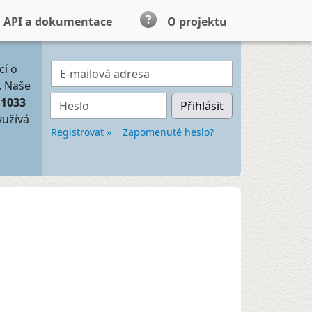
API a dokumentace
O projektu
E-mailová adresa
cí o
. Naše
Heslo
11033
Přihlásit
yužívá
Registrovat »
Zapomenuté heslo?