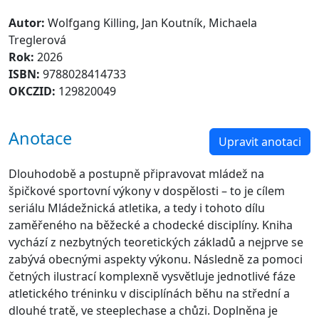
Autor:
Wolfgang Killing, Jan Koutník, Michaela
Treglerová
Rok:
2026
ISBN:
9788028414733
OKCZID:
129820049
Anotace
Upravit anotaci
Dlouhodobě a postupně připravovat mládež na
špičkové sportovní výkony v dospělosti – to je cílem
seriálu Mládežnická atletika, a tedy i tohoto dílu
zaměřeného na běžecké a chodecké disciplíny. Kniha
vychází z nezbytných teoretických základů a nejprve se
zabývá obecnými aspekty výkonu. Následně za pomoci
četných ilustrací komplexně vysvětluje jednotlivé fáze
atletického tréninku v disciplínách běhu na střední a
dlouhé tratě, ve steeplechase a chůzi. Doplněna je