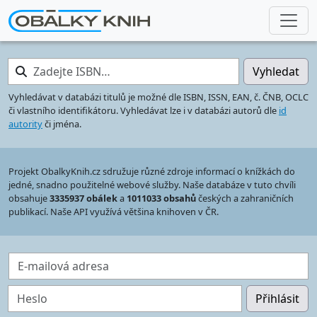
Zadejte ISBN…
Vyhledat
Vyhledávat v databázi titulů je možné dle ISBN, ISSN, EAN, č. ČNB, OCLC
či vlastního identifikátoru. Vyhledávat lze i v databázi autorů dle
id
autority
či jména.
Projekt ObalkyKnih.cz sdružuje různé zdroje informací o knížkách do
jedné, snadno použitelné webové služby. Naše databáze v tuto chvíli
obsahuje
3335937 obálek
a
1011033 obsahů
českých a zahraničních
publikací. Naše API využívá většina knihoven v ČR.
E-mailová adresa
Heslo
Přihlásit