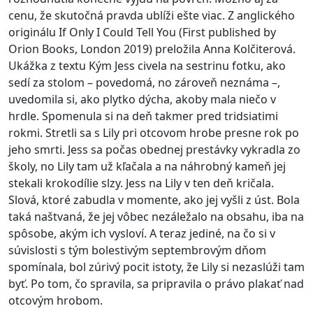
cenu, že skutočná pravda ublíži ešte viac. Z anglického
originálu If Only I Could Tell You (First published by
Orion Books, London 2019) preložila Anna Kolčiterová.
Ukážka z textu Kým Jess civela na sestrinu fotku, ako
sedí za stolom – povedomá, no zároveň neznáma –,
uvedomila si, ako plytko dýcha, akoby mala niečo v
hrdle. Spomenula si na deň takmer pred tridsiatimi
rokmi. Stretli sa s Lily pri otcovom hrobe presne rok po
jeho smrti. Jess sa počas obednej prestávky vykradla zo
školy, no Lily tam už kľačala a na náhrobný kameň jej
stekali krokodílie slzy. Jess na Lily v ten deň kričala.
Slová, ktoré zabudla v momente, ako jej vyšli z úst. Bola
taká naštvaná, že jej vôbec nezáležalo na obsahu, iba na
spôsobe, akým ich vysloví. A teraz jediné, na čo si v
súvislosti s tým bolestivým septembrovým dňom
spomínala, bol zúrivý pocit istoty, že Lily si nezaslúži tam
byť. Po tom, čo spravila, sa pripravila o právo plakať nad
otcovým hrobom.