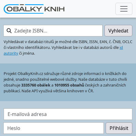
Zadejte ISBN…
Vyhledat
Vyhledávat v databázi titulů je možné dle ISBN, ISSN, EAN, č. ČNB, OCLC
či vlastního identifikátoru. Vyhledávat lze i v databázi autorů dle
id
autority
či jména.
Projekt ObalkyKnih.cz sdružuje různé zdroje informací o knížkách do
jedné, snadno použitelné webové služby. Naše databáze v tuto chvíli
obsahuje
3335760 obálek
a
1010955 obsahů
českých a zahraničních
publikací. Naše API využívá většina knihoven v ČR.
E-mailová adresa
Heslo
Přihlásit