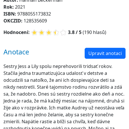
Rok:
2021
ISBN:
9788055173832
OKCZID:
128535609
Hodnocení:
3.8 / 5
(190 hlasů)
Anotace
Upravit anotaci
Sestry Jess a Lily spolu neprehovorili tridsať rokov.
Stačila jedna traumatizujúca udalosť v detstve a
odcudzili sa natoľko, že ani ich dospievajúce deti sa
nikdy nestretli. Staré tajomstvo rodinu rozvrátilo a zdá
sa, že nadobro. Dnes sú sestry rozdielne ako deň a noc.
Jedna je rada, že má každý mesiac na nájomné, druhá si
žije ako v rozprávke. Ich matke Audrey už neostáva veľa
času a má len jedno želanie, aby sa sestry konečne
zmierili. Napätie rastie a blíži sa chvíľa, keď dávne
rozhodnutia konečne vyjdú na povrch. Možno aj za