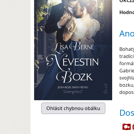
OKCZ
Hodno
Ano
Bohatý
tradíc
formál
Gabrie
svojhl
bozku,
doposi
Dos