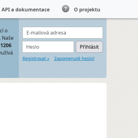
API a dokumentace
O projektu
E-mailová adresa
cí o
. Naše
Heslo
11206
Přihlásit
yužívá
Registrovat »
Zapomenuté heslo?