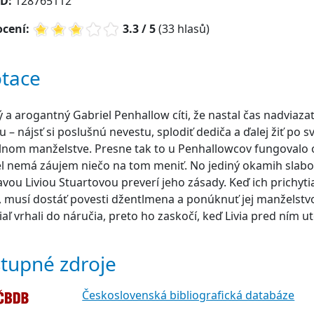
ID:
128765112
cení:
3.3 / 5
(33 hlasů)
tace
 a arogantný Gabriel Penhallow cíti, že nastal čas nadviaza
iu – nájsť si poslušnú nevestu, splodiť dediča a ďalej žiť po 
nom manželstve. Presne tak to u Penhallowcov fungovalo 
l nemá záujem niečo na tom meniť. No jediný okamih slabos
avou Liviou Stuartovou preverí jeho zásady. Keď ich prichyti
 musí dostáť povesti džentlmena a ponúknuť jej manželstv
aľ vrhali do náručia, preto ho zaskočí, keď Livia pred ním u
tupné zdroje
Československá bibliografická databáze