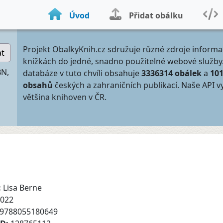
Úvod
Přidat obálku
Projekt ObalkyKnih.cz sdružuje různé zdroje informa
at
knížkách do jedné, snadno použitelné webové služby
BN,
databáze v tuto chvíli obsahuje
3336314 obálek
a
10
obsahů
českých a zahraničních publikací. Naše API v
většina knihoven v ČR.
:
Lisa Berne
022
9788055180649