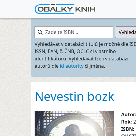
Zadejte ISBN…
Vyhled
Vyhledávat v databázi titulů je možné dle IS
ISSN, EAN, č. ČNB, OCLC či vlastního
identifikátoru. Vyhledávat lze i v databázi
autorů dle
id autority
či jména.
Nevestin bozk
Autor
Rok:
2
ISBN: