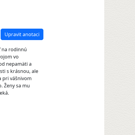
Upravit anotaci
ť na rodinnú
svojom vo
od nepamäti a
ti s krásnou, ale
a pri vášnivom
o. Ženy sa mu
teká.