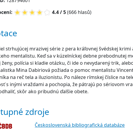
ID:
128794601
cení:
4.4 / 5
(666 hlasů)
tace
iel strhujúcej mrazivej série z pera kráľovnej švédskej krim
eho mentalistu. Keď sa v kúzelníckej debne prebodnutej m
 ženy, polícia si kladie otázku, či ide o nevydarený trik, ale
alistka Mina Dabiriová požiada o pomoc mentalistu Vincen
íka na reč tela a iluzionistu. Po náleze rímskej číslice na te
osť s inými vraždami a pochopia, že pátrajú po sériovom vr
odhaliť, skôr ako pribudnú ďalšie obete.
tupné zdroje
Československá bibliografická databáze