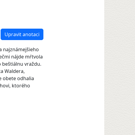
Upravit anotaci
i a najznámejšieho
ečmi nájde mŕtvola
bo beštiálnu vraždu.
ta Waldera,
le obete odhalia
ahovi, ktorého