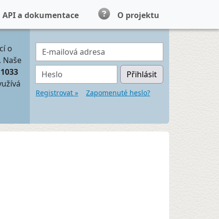
API a dokumentace
O projektu
E-mailová adresa
cí o
. Naše
Heslo
11033
Přihlásit
yužívá
Registrovat »
Zapomenuté heslo?