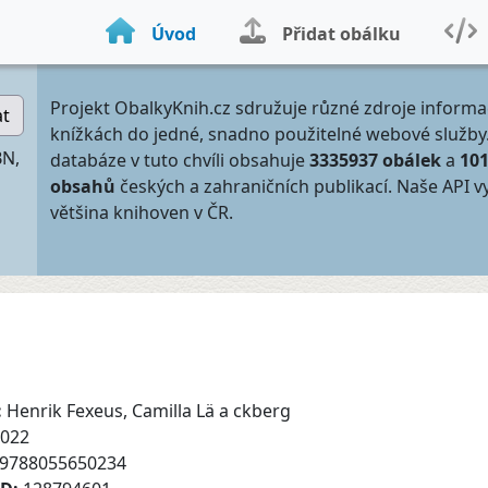
Úvod
Přidat obálku
Projekt ObalkyKnih.cz sdružuje různé zdroje informa
at
knížkách do jedné, snadno použitelné webové služby
BN,
databáze v tuto chvíli obsahuje
3335937 obálek
a
10
obsahů
českých a zahraničních publikací. Naše API v
většina knihoven v ČR.
:
Henrik Fexeus, Camilla Lä a ckberg
022
9788055650234