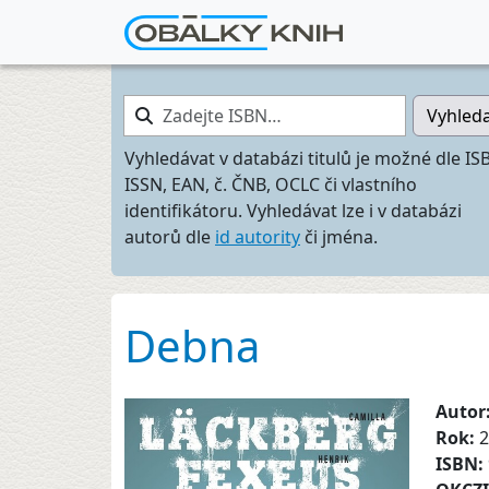
Zadejte ISBN…
Vyhled
Vyhledávat v databázi titulů je možné dle IS
ISSN, EAN, č. ČNB, OCLC či vlastního
identifikátoru. Vyhledávat lze i v databázi
autorů dle
id autority
či jména.
Debna
Autor
Rok:
2
ISBN: