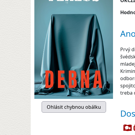
OKCZ
Hodno
Ano
Prvý d
švédsk
mladej
Krimin
odborn
spojit
treba 
Dos