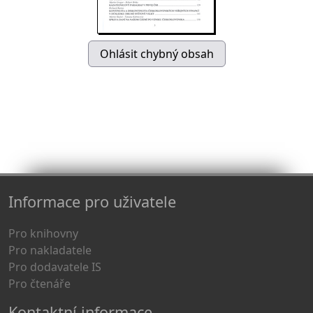
Informace pro uživatele
Pro knihovny
Pro nakladatele
Pro dodavatele IS
Pro čtenáře
Kontaktní informace