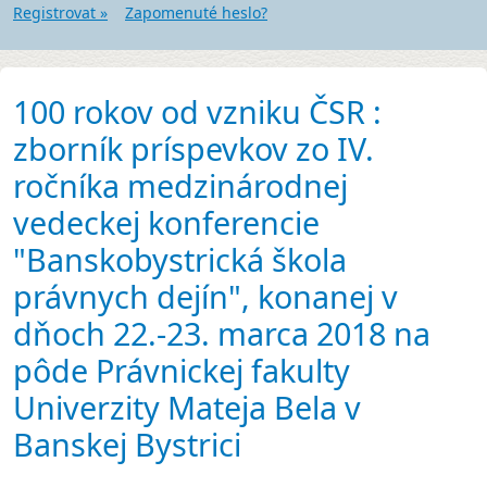
Registrovat »
Zapomenuté heslo?
100 rokov od vzniku ČSR :
zborník príspevkov zo IV.
ročníka medzinárodnej
vedeckej konferencie
"Banskobystrická škola
právnych dejín", konanej v
dňoch 22.-23. marca 2018 na
pôde Právnickej fakulty
Univerzity Mateja Bela v
Banskej Bystrici