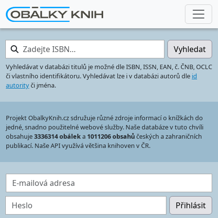
Zadejte ISBN…
Vyhledat
Vyhledávat v databázi titulů je možné dle ISBN, ISSN, EAN, č. ČNB, OCLC
či vlastního identifikátoru. Vyhledávat lze i v databázi autorů dle
id
autority
či jména.
Projekt ObalkyKnih.cz sdružuje různé zdroje informací o knížkách do
jedné, snadno použitelné webové služby. Naše databáze v tuto chvíli
obsahuje
3336314 obálek
a
1011206 obsahů
českých a zahraničních
publikací. Naše API využívá většina knihoven v ČR.
E-mailová adresa
Heslo
Přihlásit