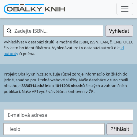
Zadejte ISBN…
Vyhledat
Vyhledávat v databázi titulů je možné dle ISBN, ISSN, EAN, č. ČNB, OCLC
či vlastního identifikátoru. Vyhledávat lze i v databázi autorů dle
id
autority
či jména.
Projekt ObalkyKnih.cz sdružuje různé zdroje informací o knížkách do
jedné, snadno použitelné webové služby. Naše databáze v tuto chvíli
obsahuje
3336314 obálek
a
1011206 obsahů
českých a zahraničních
publikací. Naše API využívá většina knihoven v ČR.
E-mailová adresa
Heslo
Přihlásit