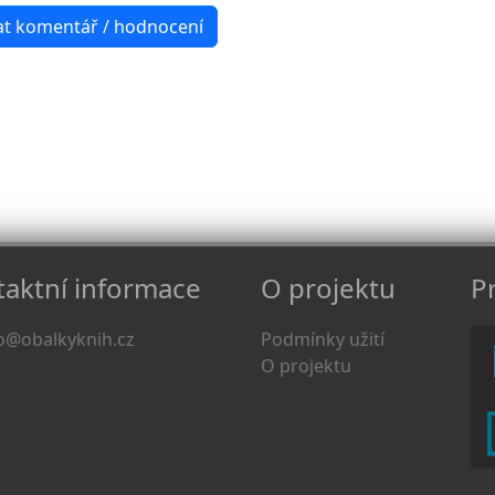
aktní informace
O projektu
Pr
o@obalkyknih.cz
Podmínky užití
O projektu