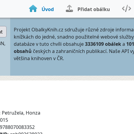
Úvod
Přidat obálku
Projekt ObalkyKnih.cz sdružuje různé zdroje informa
at
knížkách do jedné, snadno použitelné webové služby
BN,
databáze v tuto chvíli obsahuje
3336109 obálek
a
10
obsahů
českých a zahraničních publikací. Naše API v
většina knihoven v ČR.
:
Petružela, Honza
015
9788070083352