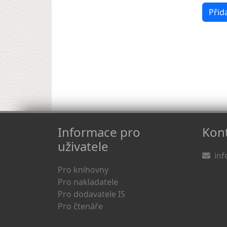
Informace pro
Kont
uživatele
inf
Pro knihovny
Pro nakladatele
Pro dodavatele IS
Pro čtenáře