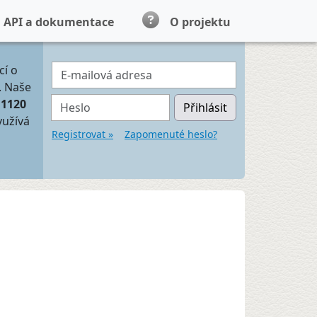
API a dokumentace
O projektu
E-mailová adresa
cí o
. Naše
Heslo
11120
Přihlásit
yužívá
Registrovat »
Zapomenuté heslo?