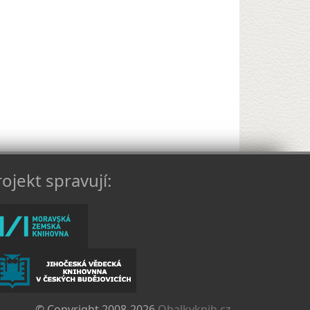
ojekt spravují:
© Copyright 2008-2026
Obalkyknih.cz