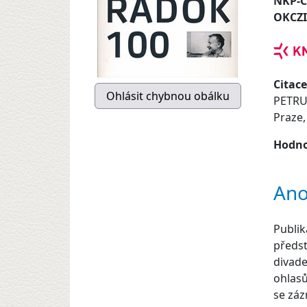
NKP-
OKCZ
Citace
PETRU
Praze, 
Hodno
Ano
Publik
předst
divade
ohlasů
se záz