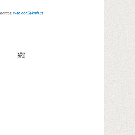
anotace:
Web obalkyknih.cz