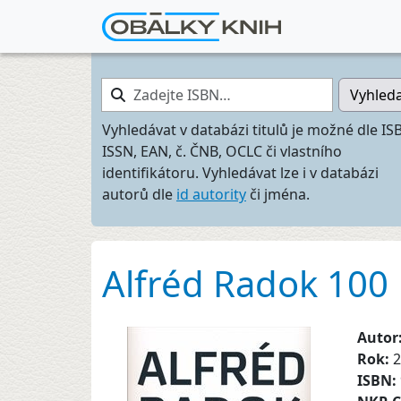
Zadejte ISBN…
Vyhled
Vyhledávat v databázi titulů je možné dle IS
ISSN, EAN, č. ČNB, OCLC či vlastního
identifikátoru. Vyhledávat lze i v databázi
autorů dle
id autority
či jména.
Alfréd Radok 100
Autor
Rok:
2
ISBN: