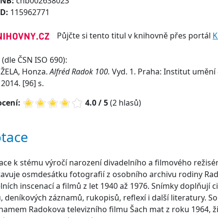
CNB:
cnb002638023
ID:
115962771
Půjčte si tento titul v knihovně přes portál
K
(dle ČSN ISO 690):
ŽELA, Honza.
Alfréd Radok 100.
Vyd. 1. Praha: Institut umění 
2014. [96] s.
cení:
4.0 / 5
(2 hlasů)
tace
ace k stému výročí narození divadelního a filmového režisé
avuje osmdesátku fotografií z osobního archivu rodiny Rado
lních inscenací a filmů z let 1940 až 1976. Snímky doplňují ci
, deníkových záznamů, rukopisů, reflexí i další literatury. S
namem Radokova televizního filmu Šach mat z roku 1964, ž