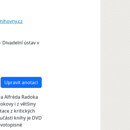
nihovny.cz
- Divadelní ústav v
Upravit anotaci
ra Alfréda Radoka
kovy i z většiny
tace z kritických
oučástí knihy je DVD
ivotopisné