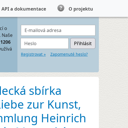
API a dokumentace
O projektu
E-mailová adresa
cí o
. Naše
Heslo
11206
Přihlásit
yužívá
Registrovat »
Zapomenuté heslo?
lecká sbírka
iebe zur Kunst,
ammlung Heinrich