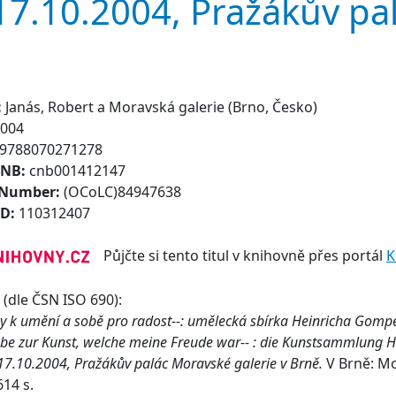
17.10.2004, Pražákův p
:
Janás, Robert a Moravská galerie (Brno, Česko)
004
9788070271278
CNB:
cnb001412147
 Number:
(OCoLC)84947638
ID:
110312407
Půjčte si tento titul v knihovně přes portál
K
(dle ČSN ISO 690):
sky k umění a sobě pro radost--: umělecká sbírka Heinricha Gomp
ebe zur Kunst, welche meine Freude war-- : die Kunstsammlung H
-17.10.2004, Pražákův palác Moravské galerie v Brně.
V Brně: Mo
614 s.