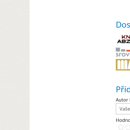
Dos
Při
Autor 
Hodno