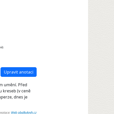
ně)
Upravit anotaci
em umění. Před
u kreseb (v ceně
mperze, dnes je
anotace:
Web obalkyknih.cz