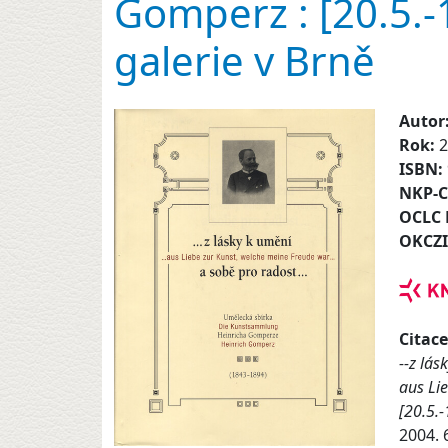
Gomperz : [20.5.-
galerie v Brně
Autor
Rok:
2
ISBN:
NKP-
OCLC
OKCZ
Citace
--z lá
aus Li
[20.5.
2004. 