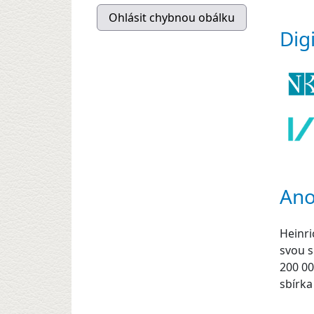
Dig
Ano
Heinri
svou s
200 00
sbírka