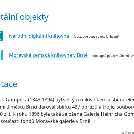
itální objekty
Národní digitální knihovna
(dostupné pouze v této knihovně)
Moravská zemská knihovna v Brně
(dostupné pouze v této knihov
tace
ch Gomperz (1843-1894) byl velkým milovníkem a sběratel
mrtí městu Brnu daroval sbírku 437 obrazů a trojici soubor
0 zl.). K roku 1896 byla také založena Galerie Heinricha Go
 součástí fondů Moravské galerie v Brně.
Zdroj 