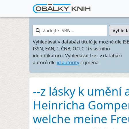
Zadejte ISBN…
Vyhled
Vyhledávat v databázi titulů je možné dle IS
ISSN, EAN, č. ČNB, OCLC či vlastního
identifikátoru. Vyhledávat lze i v databázi
autorů dle
id autority
či jména.
--z lásky k umění 
Heinricha Gomperz
welche meine Fre