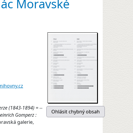
alác Moravské
nihovny.cz
erze (1843-1894) = --
einrich Gomperz :
ravská galerie,