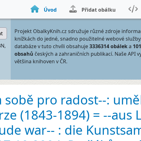
Úvod
Přidat obálku
Projekt ObalkyKnih.cz sdružuje různé zdroje informa
at
knížkách do jedné, snadno použitelné webové služby
BN,
databáze v tuto chvíli obsahuje
3336314 obálek
a
10
obsahů
českých a zahraničních publikací. Naše API v
většina knihoven v ČR.
a sobě pro radost--: umě
e (1843-1894) = --aus L
ude war-- : die Kunsts