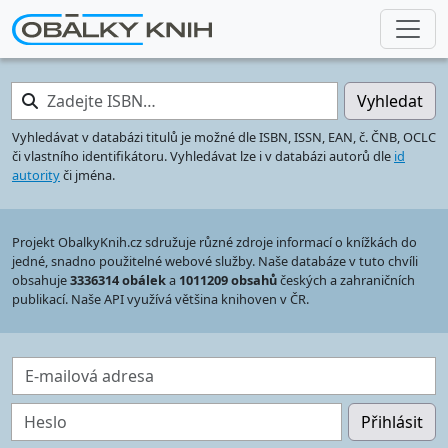
Zadejte ISBN…
Vyhledat
Vyhledávat v databázi titulů je možné dle ISBN, ISSN, EAN, č. ČNB, OCLC
či vlastního identifikátoru. Vyhledávat lze i v databázi autorů dle
id
autority
či jména.
Projekt ObalkyKnih.cz sdružuje různé zdroje informací o knížkách do
jedné, snadno použitelné webové služby. Naše databáze v tuto chvíli
obsahuje
3336314 obálek
a
1011209 obsahů
českých a zahraničních
publikací. Naše API využívá většina knihoven v ČR.
E-mailová adresa
Heslo
Přihlásit