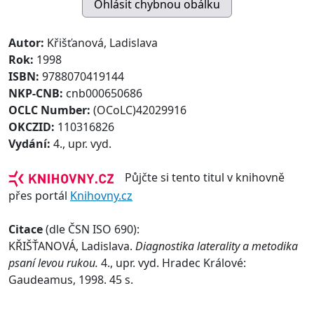
Autor:
Křišťanová, Ladislava
Rok:
1998
ISBN:
9788070419144
NKP-CNB:
cnb000650686
OCLC Number:
(OCoLC)42029916
OKCZID:
110316826
Vydání:
4., upr. vyd.
Půjčte si tento titul v knihovně
přes portál
Knihovny.cz
Citace
(dle ČSN ISO 690):
KŘIŠŤANOVÁ, Ladislava.
Diagnostika laterality a metodika
psaní levou rukou.
4., upr. vyd. Hradec Králové:
Gaudeamus, 1998. 45 s.