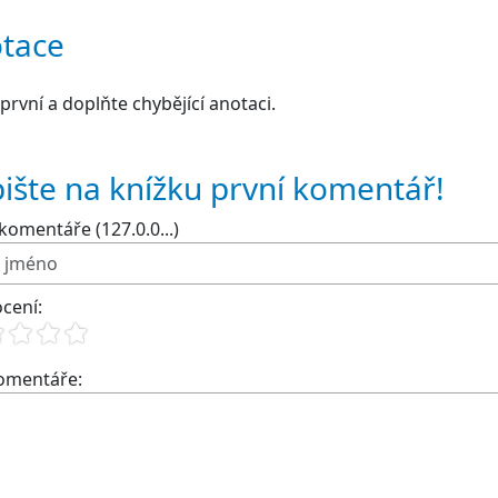
tace
první a doplňte chybějící anotaci.
ište na knížku první komentář!
komentáře (127.0.0...)
cení:
komentáře: