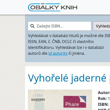
Zadejte ISBN…
Vyhled
Vyhledávat v databázi titulů je možné dle IS
ISSN, EAN, č. ČNB, OCLC či vlastního
identifikátoru. Vyhledávat lze i v databázi
autorů dle
id autority
či jména.
Vyhořelé jaderné 
Autor
Rok:
1
ISBN: