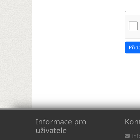
Informace pro
Kont
uživatele
inf