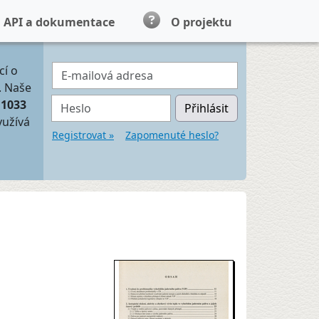
API a dokumentace
O projektu
E-mailová adresa
cí o
. Naše
Heslo
11033
Přihlásit
yužívá
Registrovat »
Zapomenuté heslo?