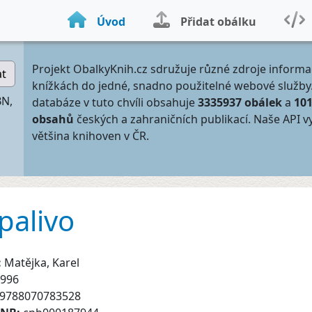
Úvod
Přidat obálku
Projekt ObalkyKnih.cz sdružuje různé zdroje informa
at
knížkách do jedné, snadno použitelné webové služby
BN,
databáze v tuto chvíli obsahuje
3335937 obálek
a
10
obsahů
českých a zahraničních publikací. Naše API v
většina knihoven v ČR.
palivo
:
Matějka, Karel
996
9788070783528