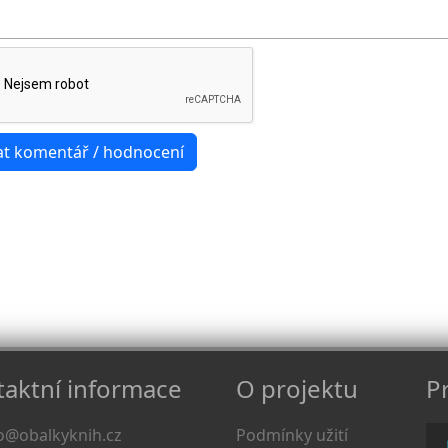
aktní informace
O projektu
Pr
o@obalkyknih.cz
Podmínky užití