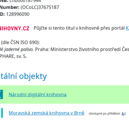
CNB:
cnb000187944
 Number:
(OCoLC)37675187
ID:
128996090
Půjčte si tento titul v knihovně přes portál
K
(dle ČSN ISO 690):
lé jaderné palivo.
Praha: Ministerstvo životního prostředí Čes
 PHARE, sv. 5.
itální objekty
Národní digitální knihovna
Moravská zemská knihovna v Brně
(dostupné po přihlášení
)