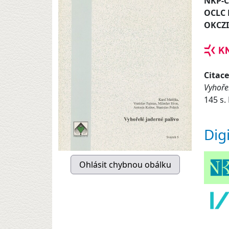
NKP-
OCLC
OKCZ
Citace
Vyhoře
145 s.
Dig