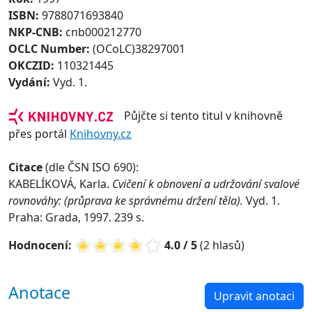
ISBN:
9788071693840
NKP-CNB:
cnb000212770
OCLC Number:
(OCoLC)38297001
OKCZID:
110321445
Vydání:
Vyd. 1.
Půjčte si tento titul v knihovně
přes portál
Knihovny.cz
Citace
(dle ČSN ISO 690):
KABELÍKOVÁ, Karla.
Cvičení k obnovení a udržování svalové
rovnováhy: (průprava ke správnému držení těla).
Vyd. 1.
Praha: Grada, 1997. 239 s.
Hodnocení:
4.0 / 5
(2 hlasů)
Anotace
Upravit anotaci