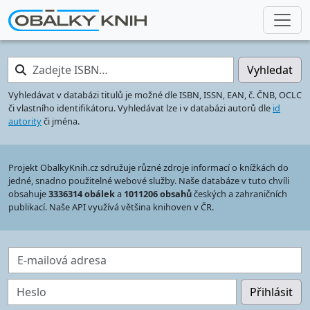
Zadejte ISBN…
Vyhledat
Vyhledávat v databázi titulů je možné dle ISBN, ISSN, EAN, č. ČNB, OCLC
či vlastního identifikátoru. Vyhledávat lze i v databázi autorů dle
id
autority
či jména.
Projekt ObalkyKnih.cz sdružuje různé zdroje informací o knížkách do
jedné, snadno použitelné webové služby. Naše databáze v tuto chvíli
obsahuje
3336314 obálek
a
1011206 obsahů
českých a zahraničních
publikací. Naše API využívá většina knihoven v ČR.
E-mailová adresa
Heslo
Přihlásit