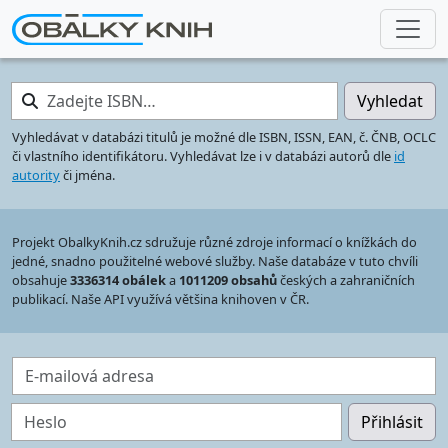
Zadejte ISBN…
Vyhledat
Vyhledávat v databázi titulů je možné dle ISBN, ISSN, EAN, č. ČNB, OCLC
či vlastního identifikátoru. Vyhledávat lze i v databázi autorů dle
id
autority
či jména.
Projekt ObalkyKnih.cz sdružuje různé zdroje informací o knížkách do
jedné, snadno použitelné webové služby. Naše databáze v tuto chvíli
obsahuje
3336314 obálek
a
1011209 obsahů
českých a zahraničních
publikací. Naše API využívá většina knihoven v ČR.
E-mailová adresa
Heslo
Přihlásit