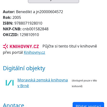
Autor:
Benedikt a jn20000604572
Rok:
2005
ISBN:
9788071928010
NKP-CNB:
cnb001582848
OKCZID:
129810910
Půjčte si tento titul v knihovně
přes portál
Knihovny.cz
Digitální objekty
Moravská zemská knihovna
(dostupné pouze v této
v Brně
knihovně)
Anotace
Přidat anotaci