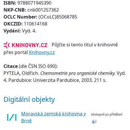
ISBN:
9788071945390
NKP-CNB:
cnb001257362
OCLC Number:
(OCoLC)85068785
OKCZID:
110614168
Vydání:
Vyd. 4.
Půjčte si tento titul v knihovně
přes portál
Knihovny.cz
Citace
(dle ČSN ISO 690):
PYTELA, Oldřich.
Chemometrie pro organické chemiky.
Vyd.
4. Pardubice: Univerzita Pardubice, 2003. 211 s.
Digitální objekty
Moravská zemská knihovna v
(dostupné po přihlášení
Brně
)