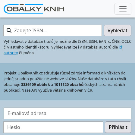
Zadejte ISBN…
Vyhledat
Vyhledávat v databázi titulů je možné dle ISBN, ISSN, EAN, č. ČNB, OCLC
či vlastního identifikátoru. Vyhledávat lze i v databázi autorů dle
id
autority
či jména.
Projekt ObalkyKnih.cz sdružuje různé zdroje informací o knížkách do
jedné, snadno použitelné webové služby. Naše databáze v tuto chvíli
obsahuje
3336109 obálek
a
1011120 obsahů
českých a zahraničních
publikací. Naše API využívá většina knihoven v ČR.
E-mailová adresa
Heslo
Přihlásit