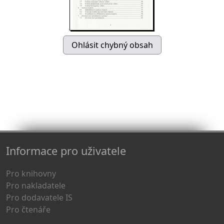
Informace pro uživatele
Pro knihovny
Pro nakladatele
Pro dodavatele IS
Pro čtenáře