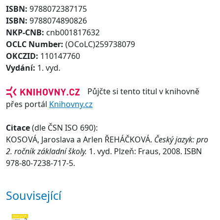
ISBN:
9788072387175
ISBN:
9788074890826
NKP-CNB:
cnb001817632
OCLC Number:
(OCoLC)259738079
OKCZID:
110147760
Vydání:
1. vyd.
Půjčte si tento titul v knihovně
přes portál
Knihovny.cz
Citace
(dle ČSN ISO 690):
KOSOVÁ, Jaroslava a Arlen ŘEHÁČKOVÁ.
Český jazyk: pro
2. ročník základní školy.
1. vyd. Plzeň: Fraus, 2008. ISBN
978-80-7238-717-5.
Související