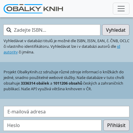
Zadejte ISBN…
Vyhledat
Vyhledávat v databázi titulů je možné dle ISBN, ISSN, EAN, č. ČNB, OCLC
či vlastního identifikátoru. Vyhledávat lze i v databázi autorů dle
id
autority
či jména.
Projekt ObalkyKnih.cz sdružuje různé zdroje informací o knížkách do
jedné, snadno použitelné webové služby. Naše databáze v tuto chvíli
obsahuje
3336314 obálek
a
1011206 obsahů
českých a zahraničních
publikací. Naše API využívá většina knihoven v ČR.
E-mailová adresa
Heslo
Přihlásit