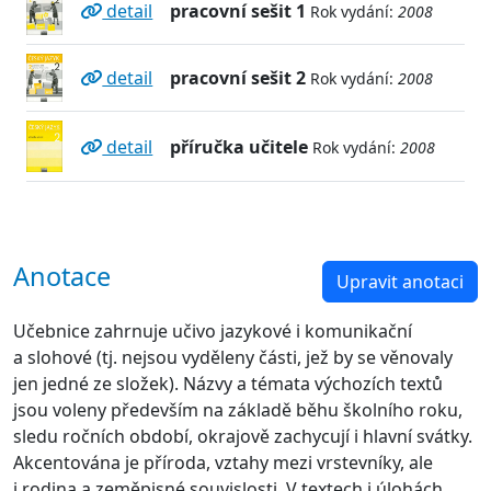
detail
pracovní sešit 1
Rok vydání:
2008
detail
pracovní sešit 2
Rok vydání:
2008
detail
příručka učitele
Rok vydání:
2008
Anotace
Upravit anotaci
Učebnice zahrnuje učivo jazykové i komunikační
a slohové (tj. nejsou vyděleny části, jež by se věnovaly
jen jedné ze složek). Názvy a témata výchozích textů
jsou voleny především na základě běhu školního roku,
sledu ročních období, okrajově zachycují i hlavní svátky.
Akcentována je příroda, vztahy mezi vrstevníky, ale
i rodina a zeměpisné souvislosti. V textech i úlohách