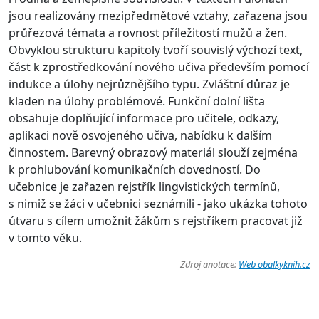
jsou realizovány mezipředmětové vztahy, zařazena jsou
průřezová témata a rovnost příležitostí mužů a žen.
Obvyklou strukturu kapitoly tvoří souvislý výchozí text,
část k zprostředkování nového učiva především pomocí
indukce a úlohy nejrůznějšího typu. Zvláštní důraz je
kladen na úlohy problémové. Funkční dolní lišta
obsahuje doplňující informace pro učitele, odkazy,
aplikaci nově osvojeného učiva, nabídku k dalším
činnostem. Barevný obrazový materiál slouží zejména
k prohlubování komunikačních dovedností. Do
učebnice je zařazen rejstřík lingvistických termínů,
s nimiž se žáci v učebnici seznámili - jako ukázka tohoto
útvaru s cílem umožnit žákům s rejstříkem pracovat již
v tomto věku.
Zdroj anotace:
Web obalkyknih.cz